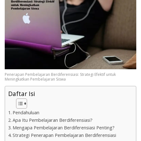
k
a
p
Penerapan Pembelajaran Berdiferensiasi: Strategi Efektif untuk
Meningkatkan Pembelajaran Siswa
Daftar Isi
Pendahuluan
Apa Itu Pembelajaran Berdiferensiasi?
Mengapa Pembelajaran Berdiferensiasi Penting?
Strategi Penerapan Pembelajaran Berdiferensiasi