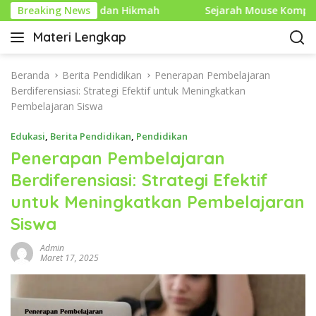
L
akna dan Hikmah
Breaking News
Sejarah Mouse Komputer: Dari Pene
a
Materi Lengkap
n
I
g
n
s
f
Beranda
Berita Pendidikan
Penerapan Pembelajaran
u
o
Berdiferensiasi: Strategi Efektif untuk Meningkatkan
n
P
Pembelajaran Siswa
g
e
k
Edukasi
,
Berita Pendidikan
,
Pendidikan
n
e
d
Penerapan Pembelajaran
k
i
Berdiferensiasi: Strategi Efektif
o
d
n
untuk Meningkatkan Pembelajaran
i
t
k
Siswa
e
a
n
n
Admin
Maret 17, 2025
L
e
n
g