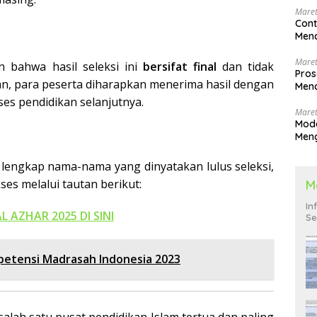
Maret
Cont
Menc
Maret
 bahwa hasil seleksi ini
bersifat final
dan tidak
Pros
n, para peserta diharapkan menerima hasil dengan
Menc
Men
ses pendidikan selanjutnya.
Maret
Mode
Men
Pend
r lengkap nama-nama yang dinyatakan lulus seleksi,
s melalui tautan berikut:
M
In
ZHAR 2025 DI SINI
Se
petensi Madrasah Indonesia 2023