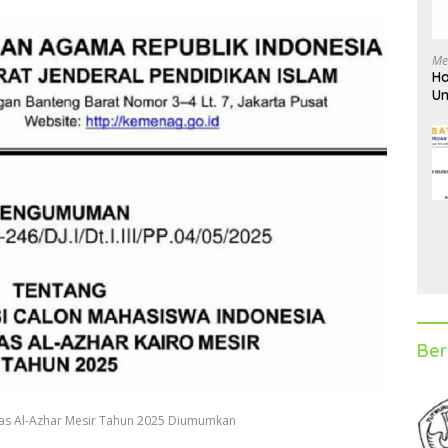
Me
Ha
Un
D
Ber
itas Al-Azhar Mesir Tahun 2025 Diumumkan