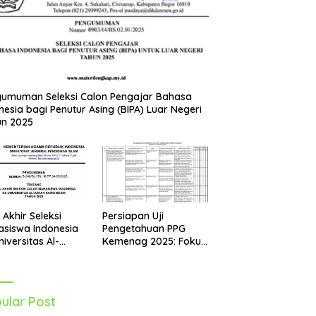
umuman Seleksi Calon Pengajar Bahasa
nesia bagi Penutur Asing (BIPA) Luar Negeri
un 2025
Persiapan Uji
l Akhir Seleksi
Pengetahuan PPG
siswa Indonesia
Kemenag 2025: Fokus
niversitas Al-
pada Mapel Al-Qur’an
r Mesir Tahun
Hadits
5 Diumumkan
ular Post