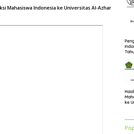
eksi Mahasiswa Indonesia ke Universitas Al-Azhar
Peng
Indo
Tah
Hasi
Maha
ke U
Azha
202
Pop