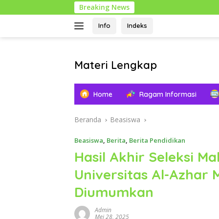
Langsung
Breaking News
1 
ke
konten
Info
Indeks
Materi Lengkap
Info
Pendidikan
Home
Ragam Informasi
Lengkap
Beranda
Beasiswa
Beasiswa
,
Berita
,
Berita Pendidikan
Hasil Akhir Seleksi M
Universitas Al-Azhar 
Diumumkan
Admin
Mei 28, 2025