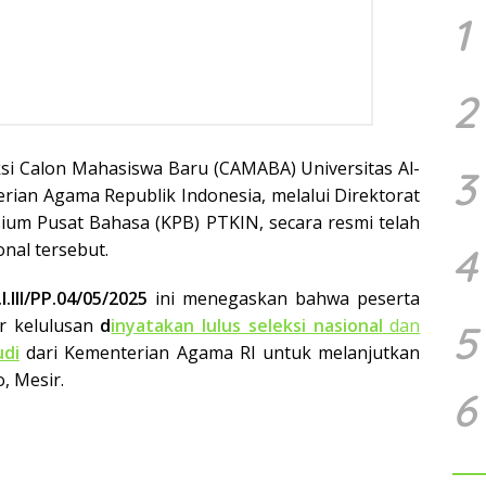
1
2
ksi Calon Mahasiswa Baru (CAMABA) Universitas Al-
3
rian Agama Republik Indonesia, melalui Direktorat
sium Pusat Bahasa (KPB) PTKIN, secara resmi telah
nal tersebut.
4
.I.III/PP.04/05/2025
ini menegaskan bahwa peserta
r kelulusan
d
inyatakan lulus seleksi nasional
dan
5
di
dari Kementerian Agama RI untuk melanjutkan
, Mesir.
6