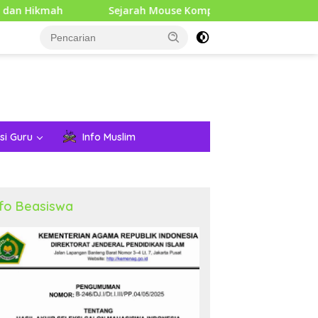
Sejarah Mouse Komputer: Dari Penemuan Awal hingga Er
si Guru
Info Muslim
nfo Beasiswa