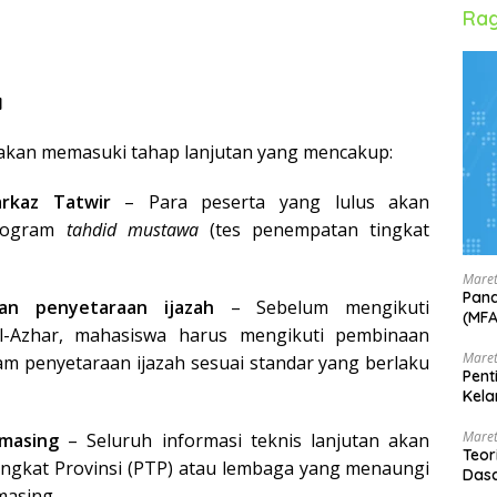
Rag
a
a akan memasuki tahap lanjutan yang mencakup:
rkaz Tatwir
– Para peserta yang lulus akan
program
tahdid mustawa
(tes penempatan tingkat
Maret
Pand
an penyetaraan ijazah
– Sebelum mengikuti
(MF
l-Azhar, mahasiswa harus mengikuti pembinaan
Maret
am penyetaraan ijazah sesuai standar yang berlaku
Pent
Kela
Maret
-masing
– Seluruh informasi teknis lanjutan akan
Teor
Tingkat Provinsi (PTP) atau lembaga yang menaungi
Dasa
masing.