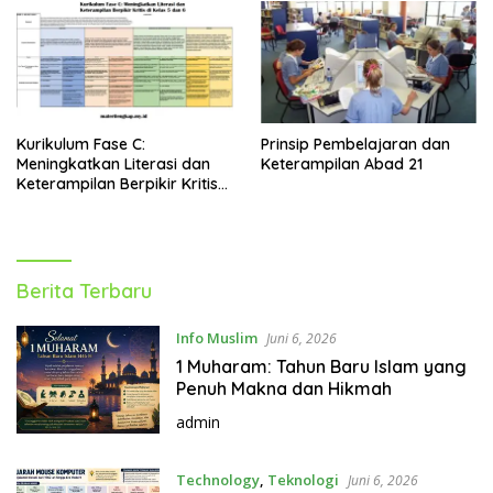
k
a
p
Kurikulum Fase C:
Prinsip Pembelajaran dan
Meningkatkan Literasi dan
Keterampilan Abad 21
Keterampilan Berpikir Kritis
di Kelas 5 dan 6
M
Berita Terbaru
a
t
Info Muslim
Juni 6, 2026
e
1 Muharam: Tahun Baru Islam yang
r
Penuh Makna dan Hikmah
i
admin
L
e
n
Technology
,
Teknologi
Juni 6, 2026