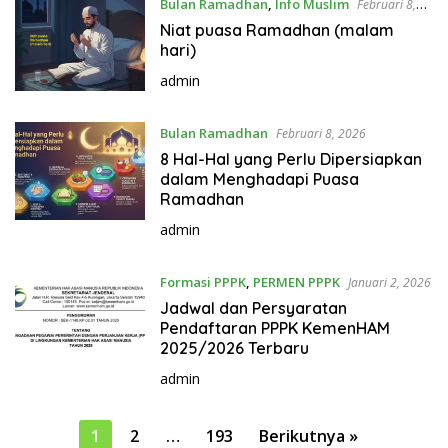
Bulan Ramadhan
,
Info Muslim
Februari 8,
2026
Niat puasa Ramadhan (malam
hari)
admin
Bulan Ramadhan
Februari 8, 2026
8 Hal-Hal yang Perlu Dipersiapkan
dalam Menghadapi Puasa
Ramadhan
admin
Formasi PPPK
,
PERMEN PPPK
Januari 2, 2026
Jadwal dan Persyaratan
Pendaftaran PPPK KemenHAM
2025/2026 Terbaru
admin
P
1
2
…
193
Berikutnya »