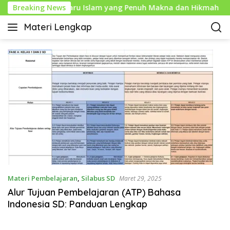
L
haram: Tahun Baru Islam yang Penuh Makna dan Hikmah
Breaking News
a
Materi Lengkap
n
I
g
n
s
f
u
o
n
P
g
e
k
n
e
d
k
i
o
d
n
i
t
k
e
a
n
Materi Pembelajaran
,
Silabus SD
n
Maret 29, 2025
L
Alur Tujuan Pembelajaran (ATP) Bahasa
e
Indonesia SD: Panduan Lengkap
n
g