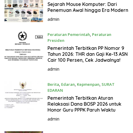
g
Sejarah Mouse Komputer: Dari
k
Penemuan Awal hingga Era Modern
a
admin
p
Peraturan Pemerintah
,
Peraturan
Presiden
Maret 13, 2026
Pemerintah Terbitkan PP Nomor 9
Tahun 2026: THR dan Gaji Ke-13 ASN
Cair 100 Persen, Cek Jadwalnya!
admin
Berita
,
Edaran
,
Kepmenpan
,
SURAT
EDARAN
Maret 13, 2026
Pemerintah Terbitkan Aturan
Relaksasi Dana BOSP 2026 untuk
Honor Guru PPPK Paruh Waktu
admin