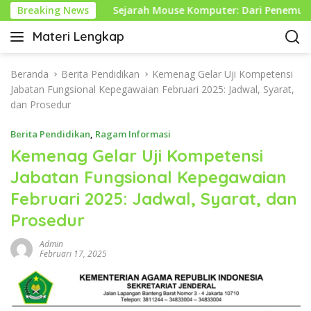
L
Hikmah
Breaking News
Sejarah Mouse Komputer: Dari Penemuan Awal 
a
Materi Lengkap
n
I
g
n
s
f
Beranda
Berita Pendidikan
Kemenag Gelar Uji Kompetensi
u
o
Jabatan Fungsional Kepegawaian Februari 2025: Jadwal, Syarat,
n
P
dan Prosedur
g
e
k
Berita Pendidikan
,
Ragam Informasi
n
e
d
Kemenag Gelar Uji Kompetensi
k
i
Jabatan Fungsional Kepegawaian
o
d
n
Februari 2025: Jadwal, Syarat, dan
i
t
k
Prosedur
e
a
n
n
Admin
Februari 17, 2025
L
e
n
g