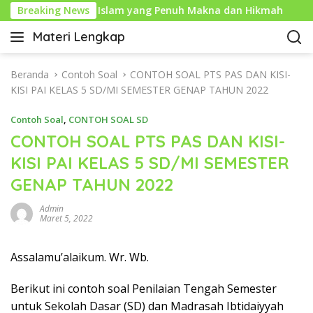
L
ram: Tahun Baru Islam yang Penuh Makna dan Hikmah
Breaking News
a
Materi Lengkap
n
I
g
n
s
f
Beranda
Contoh Soal
CONTOH SOAL PTS PAS DAN KISI-
u
o
KISI PAI KELAS 5 SD/MI SEMESTER GENAP TAHUN 2022
n
P
g
Contoh Soal
,
CONTOH SOAL SD
e
k
n
CONTOH SOAL PTS PAS DAN KISI-
e
d
KISI PAI KELAS 5 SD/MI SEMESTER
k
i
o
GENAP TAHUN 2022
d
n
i
t
Admin
k
Maret 5, 2022
e
a
n
n
Assalamu’alaikum. Wr. Wb.
L
e
Berikut ini contoh soal Penilaian Tengah Semester
n
g
untuk Sekolah Dasar (SD) dan Madrasah Ibtidaiyyah