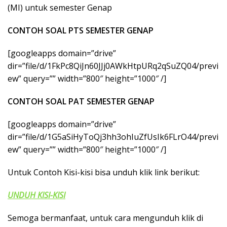
k
(MI) untuk semester Genap
a
p
CONTOH SOAL PTS SEMESTER GENAP
[googleapps domain=”drive”
dir=”file/d/1FkPc8QiJn60JJj0AWkHtpURq2qSuZQ04/previ
ew” query=”” width=”800″ height=”1000″ /]
CONTOH SOAL PAT SEMESTER GENAP
[googleapps domain=”drive”
dir=”file/d/1G5aSiHyToQj3hh3ohIuZfUsIk6FLrO44/previ
ew” query=”” width=”800″ height=”1000″ /]
Untuk Contoh Kisi-kisi bisa unduh klik link berikut:
UNDUH KISI-KISI
Semoga bermanfaat, untuk cara mengunduh klik di