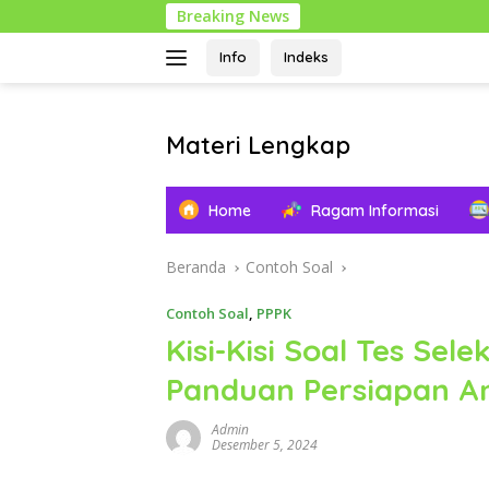
Langsung
Breaking News
ke
konten
Info
Indeks
Materi Lengkap
Info
Pendidikan
Home
Ragam Informasi
Lengkap
Beranda
Contoh Soal
Contoh Soal
,
PPPK
Kisi-Kisi Soal Tes Sel
Panduan Persiapan A
Admin
Desember 5, 2024