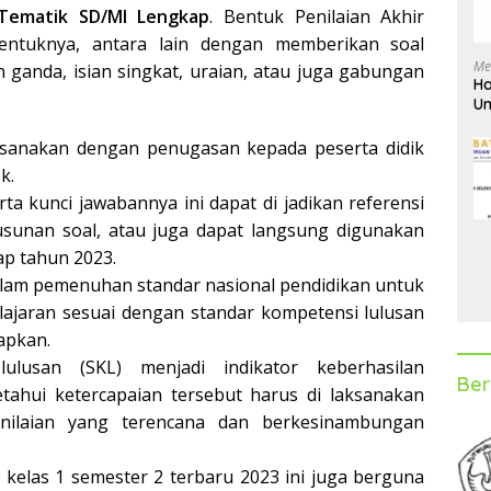
Tematik SD/MI Lengkap
. Bentuk Penilaian Akhir
ntuknya, antara lain dengan memberikan soal
Me
n ganda, isian singkat, uraian, atau juga gabungan
Ha
Un
D
laksanakan dengan penugasan kepada peserta didik
k.
ta kunci jawabannya ini dapat di jadikan referensi
sunan soal, atau juga dapat langsung digunakan
ap tahun 2023.
alam pemenuhan standar nasional pendidikan untuk
ajaran sesuai dengan standar kompetensi lulusan
apkan.
lulusan (SKL) menjadi indikator keberhasilan
Ber
ahui ketercapaian tersebut harus di laksanakan
nilaian yang terencana dan berkesinambungan
 kelas 1 semester 2 terbaru 2023 ini juga berguna