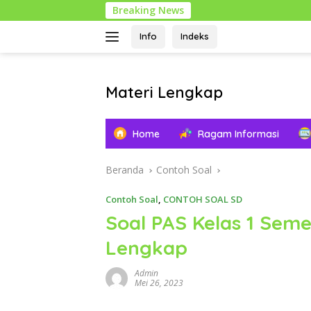
Langsung
Breaking News
ke
konten
Info
Indeks
Materi Lengkap
Info
Pendidikan
Home
Ragam Informasi
Lengkap
Beranda
Contoh Soal
Contoh Soal
,
CONTOH SOAL SD
Soal PAS Kelas 1 Seme
Lengkap
Admin
Mei 26, 2023