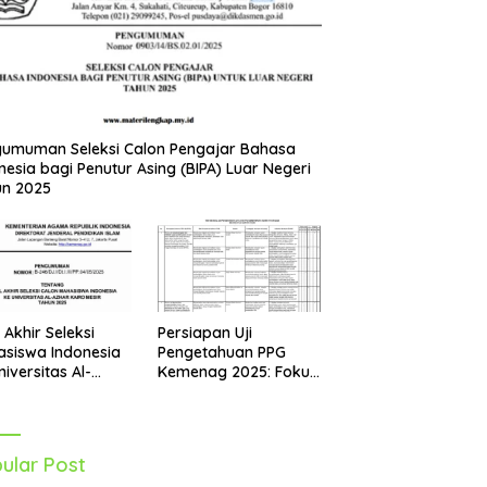
umuman Seleksi Calon Pengajar Bahasa
nesia bagi Penutur Asing (BIPA) Luar Negeri
un 2025
Persiapan Uji
l Akhir Seleksi
Pengetahuan PPG
siswa Indonesia
Kemenag 2025: Fokus
niversitas Al-
pada Mapel Al-Qur’an
r Mesir Tahun
Hadits
5 Diumumkan
ular Post