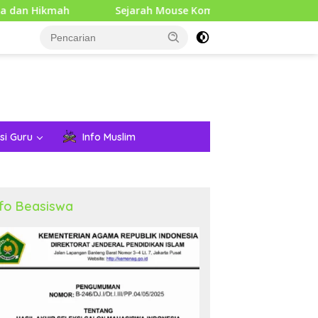
mah
Sejarah Mouse Komputer: Dari Penemuan Awal hin
si Guru
Info Muslim
nfo Beasiswa