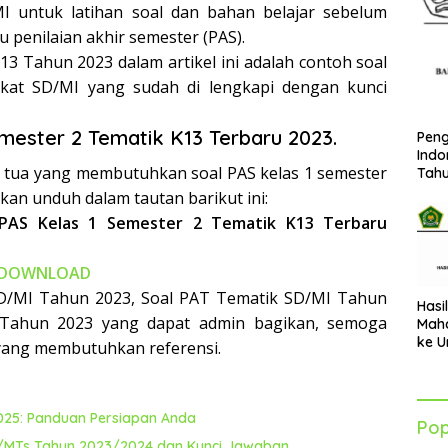
/MI untuk latihan soal dan bahan belajar sebelum
 penilaian akhir semester (PAS).
13 Tahun 2023 dalam artikel ini adalah contoh soal
gkat SD/MI yang sudah di lengkapi dengan kunci
mester 2 Tematik K13 Terbaru 2023.
Peng
Indo
g tua yang membutuhkan soal PAS kelas 1 semester
Tah
hkan unduh dalam tautan barikut ini:
 PAS Kelas 1 Semester 2 Tematik K13 Terbaru
DOWNLOAD
D/MI Tahun 2023, Soal PAT Tematik SD/MI Tahun
Hasi
 Tahun 2023 yang dapat admin bagikan, semoga
Maha
ke U
yang membutuhkan referensi.
Azha
202
-2025: Panduan Persiapan Anda
Pop
Contoh Soal PTS IPS Semester 1 Kelas 9 SMP/MTs Tahun 2023/2024 dan Kunci Jawaban