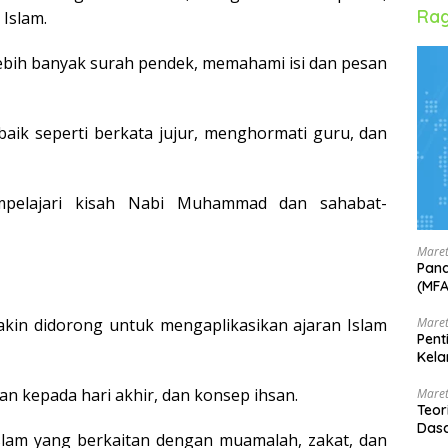
Rag
Islam.
lebih banyak surah pendek, memahami isi dan pesan
aik seperti berkata jujur, menghormati guru, dan
pelajari kisah Nabi Muhammad dan sahabat-
Maret
Pand
(MF
Maret
makin didorong untuk mengaplikasikan ajaran Islam
Pent
Kela
an kepada hari akhir, dan konsep ihsan.
Maret
Teor
Dasa
lam yang berkaitan dengan muamalah, zakat, dan