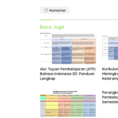
Komentar
Baca Juga
Alur Tujuan Pembelajaran (ATP)
Kurikulu
Bahasa Indonesia SD: Panduan
Meningka
Lengkap
Keterampi
Kelas 5 
Perangka
Pembelaj
Semester