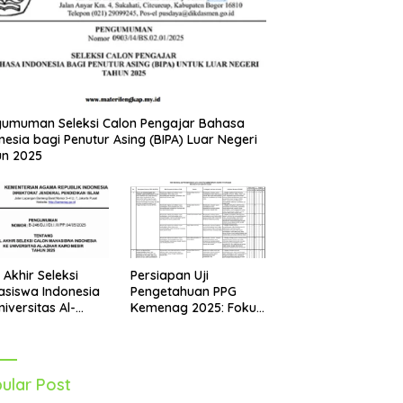
umuman Seleksi Calon Pengajar Bahasa
nesia bagi Penutur Asing (BIPA) Luar Negeri
un 2025
Persiapan Uji
l Akhir Seleksi
Pengetahuan PPG
siswa Indonesia
Kemenag 2025: Fokus
niversitas Al-
pada Mapel Al-Qur’an
r Mesir Tahun
Hadits
5 Diumumkan
ular Post