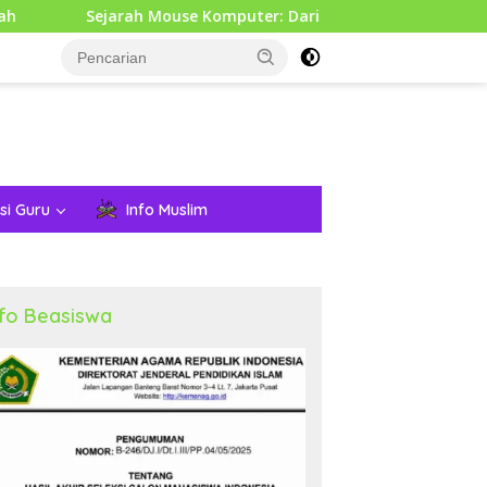
ah Mouse Komputer: Dari Penemuan Awal hingga Era Modern
si Guru
Info Muslim
nfo Beasiswa