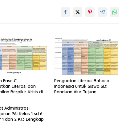
m Fase C:
Penguatan Literasi Bahasa
tkan Literasi dan
Indonesia untuk Siswa SD:
lan Berpikir Kritis di
Panduan Alur Tujuan
dan 6
Pembelajaran Fase A
t Administrasi
aran PAI Kelas 1 sd 6
 1 dan 2 K13 Lengkap