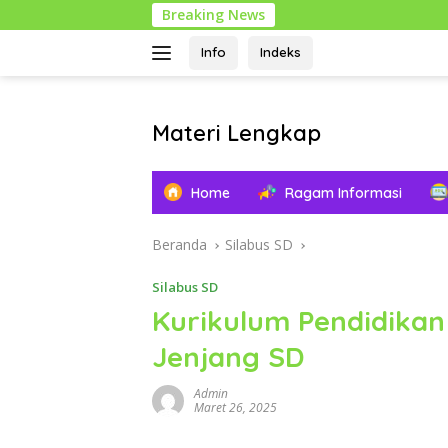
Langsung
Breaking News
1 Muharam: T
ke
konten
Info
Indeks
Materi Lengkap
Info
Pendidikan
Home
Ragam Informasi
Lengkap
Beranda
Silabus SD
Silabus SD
Kurikulum Pendidikan
Jenjang SD
Admin
Maret 26, 2025