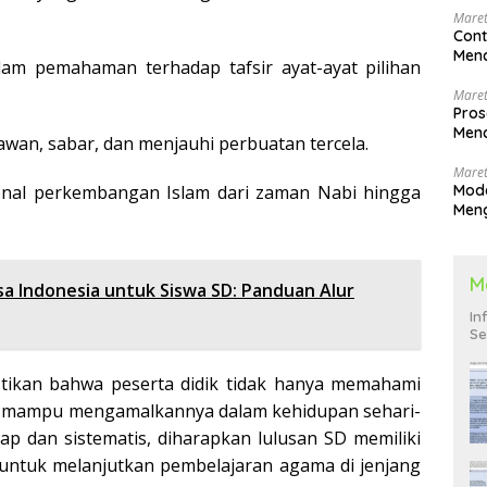
Maret
Cont
Menc
am pemahaman terhadap tafsir ayat-ayat pilihan
Maret
Pros
Menc
wan, sabar, dan menjauhi perbuatan tercela.
Men
Maret
Mode
nal perkembangan Islam dari zaman Nabi hingga
Men
Pend
M
sa Indonesia untuk Siswa SD: Panduan Alur
In
Se
tikan bahwa peserta didik tidak hanya memahami
juga mampu mengamalkannya dalam kehidupan sehari-
p dan sistematis, diharapkan lulusan SD memiliki
 untuk melanjutkan pembelajaran agama di jenjang