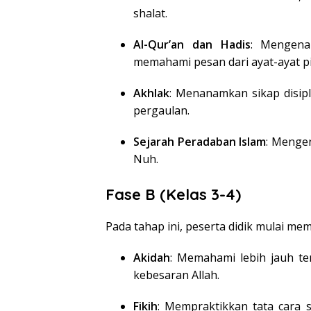
shalat.
Al-Qur’an dan Hadis
: Mengena
memahami pesan dari ayat-ayat pi
Akhlak
: Menanamkan sikap disip
pergaulan.
Sejarah Peradaban Islam
: Mengen
Nuh.
Fase B (Kelas 3-4)
Pada tahap ini, peserta didik mulai m
Akidah
: Memahami lebih jauh ten
kebesaran Allah.
Fikih
: Mempraktikkan tata cara 