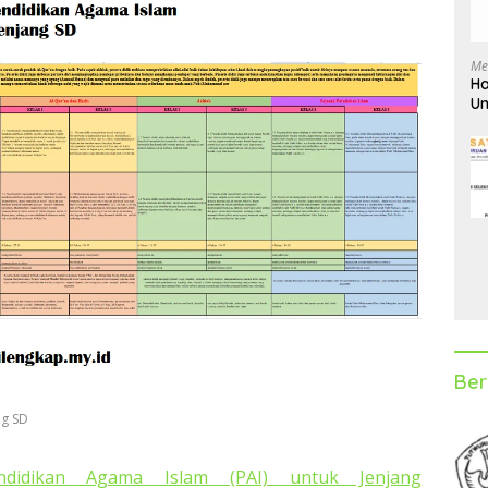
Me
Ha
Un
D
Ber
ng SD
ndidikan Agama Islam (PAI) untuk Jenjang