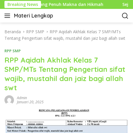
L
slam yang Penuh Makna dan Hikmah
Breaking News
Sejarah Mouse Ko
a
Materi Lengkap
n
I
g
n
s
f
Beranda
RPP SMP
RPP Aqidah Akhlak Kelas 7 SMP/MTs
u
o
Tentang Pengertian sifat wajib, mustahil dan jaiz bagi allah swt
n
P
g
RPP SMP
e
k
n
RPP Aqidah Akhlak Kelas 7
e
d
SMP/MTs Tentang Pengertian sifat
k
i
o
wajib, mustahil dan jaiz bagi allah
d
n
i
swt
t
k
e
a
Admin
n
Januari 20, 2025
n
L
e
n
g