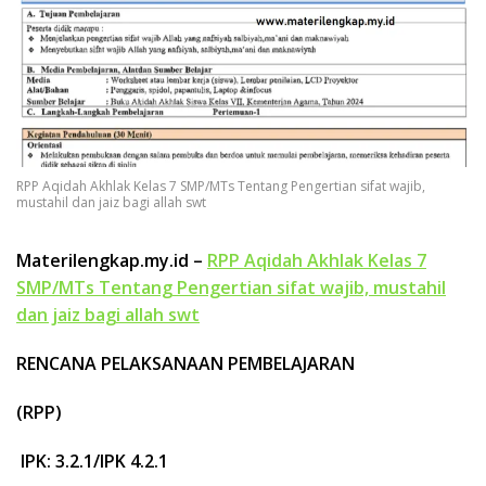
k
a
p
RPP Aqidah Akhlak Kelas 7 SMP/MTs Tentang Pengertian sifat wajib,
mustahil dan jaiz bagi allah swt
Materilengkap.my.id –
RPP Aqidah Akhlak Kelas 7
SMP/MTs Tentang Pengertian sifat wajib, mustahil
dan jaiz bagi allah swt
RENCANA PELAKSANAAN PEMBELAJARAN
(RPP)
IPK: 3.2.1/IPK 4.2.1