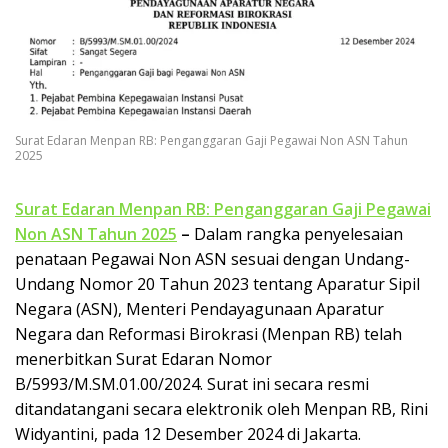
k
a
p
Surat Edaran Menpan RB: Penganggaran Gaji Pegawai Non ASN Tahun
2025
Surat Edaran Menpan RB: Penganggaran Gaji Pegawai
Non ASN Tahun 2025
–
Dalam rangka penyelesaian
penataan Pegawai Non ASN sesuai dengan Undang-
Undang Nomor 20 Tahun 2023 tentang Aparatur Sipil
Negara (ASN), Menteri Pendayagunaan Aparatur
Negara dan Reformasi Birokrasi (Menpan RB) telah
menerbitkan Surat Edaran Nomor
B/5993/M.SM.01.00/2024. Surat ini secara resmi
ditandatangani secara elektronik oleh Menpan RB, Rini
Widyantini, pada 12 Desember 2024 di Jakarta.