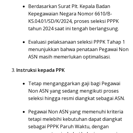
Berdasarkan Surat Plt. Kepala Badan
Kepegawaian Negara Nomor 6610/B-
KS.04.01/SD/K/2024, proses seleksi PPPK
tahun 2024 saat ini tengah berlangsung.
Evaluasi pelaksanaan seleksi PPPK Tahap 1
menunjukkan bahwa penataan Pegawai Non
ASN masih memerlukan optimalisasi.
Instruksi kepada PPK
Tetap menganggarkan gaji bagi Pegawai
Non ASN yang sedang mengikuti proses
seleksi hingga resmi diangkat sebagai ASN.
Pegawai Non ASN yang memenuhi kriteria
tetapi melebihi kebutuhan dapat diangkat
sebagai PPPK Paruh Waktu, dengan