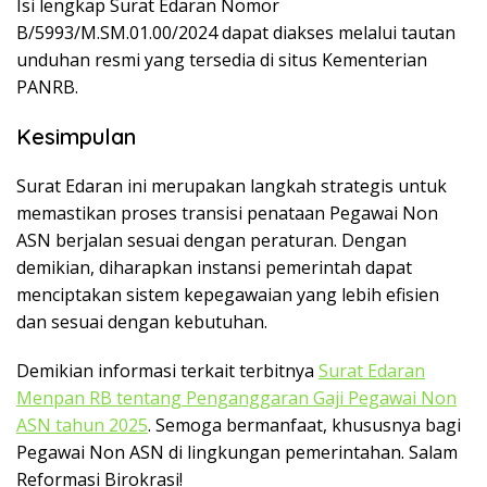
Isi lengkap Surat Edaran Nomor
B/5993/M.SM.01.00/2024 dapat diakses melalui tautan
unduhan resmi yang tersedia di situs Kementerian
PANRB.
Kesimpulan
Surat Edaran ini merupakan langkah strategis untuk
memastikan proses transisi penataan Pegawai Non
ASN berjalan sesuai dengan peraturan. Dengan
demikian, diharapkan instansi pemerintah dapat
menciptakan sistem kepegawaian yang lebih efisien
dan sesuai dengan kebutuhan.
Demikian informasi terkait terbitnya
Surat Edaran
Menpan RB tentang Penganggaran Gaji Pegawai Non
ASN tahun 2025
. Semoga bermanfaat, khususnya bagi
Pegawai Non ASN di lingkungan pemerintahan. Salam
Reformasi Birokrasi!