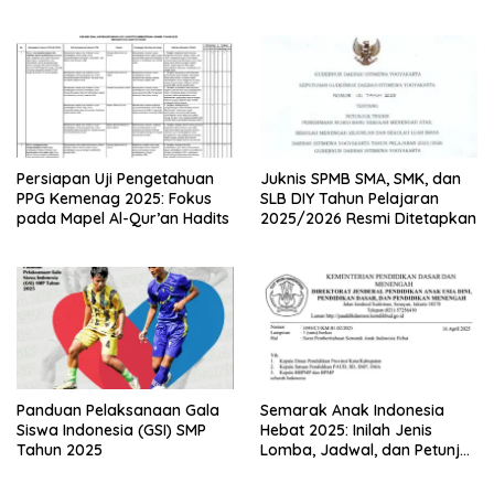
Luar Negeri Tahun 2025
Diumumkan
Persiapan Uji Pengetahuan
Juknis SPMB SMA, SMK, dan
PPG Kemenag 2025: Fokus
SLB DIY Tahun Pelajaran
pada Mapel Al-Qur’an Hadits
2025/2026 Resmi Ditetapkan
Panduan Pelaksanaan Gala
Semarak Anak Indonesia
Siswa Indonesia (GSI) SMP
Hebat 2025: Inilah Jenis
Tahun 2025
Lomba, Jadwal, dan Petunjuk
Teknis untuk Siswa TK hingga
SMA