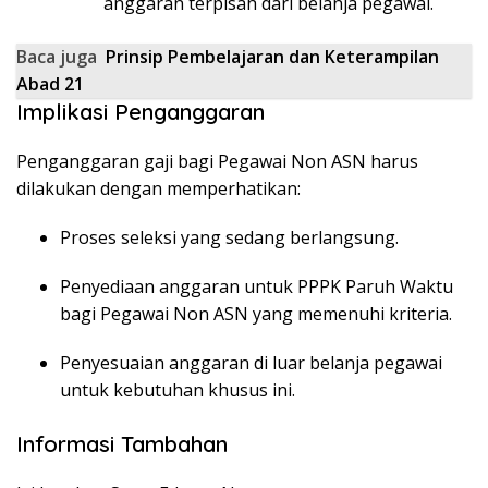
anggaran terpisah dari belanja pegawai.
Baca juga
Prinsip Pembelajaran dan Keterampilan
Abad 21
Implikasi Penganggaran
Penganggaran gaji bagi Pegawai Non ASN harus
dilakukan dengan memperhatikan:
Proses seleksi yang sedang berlangsung.
Penyediaan anggaran untuk PPPK Paruh Waktu
bagi Pegawai Non ASN yang memenuhi kriteria.
Penyesuaian anggaran di luar belanja pegawai
untuk kebutuhan khusus ini.
Informasi Tambahan