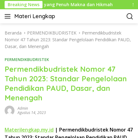
L
un Baru Islam yang Penuh Makna dan Hikmah
Breaking News
Sejarah
a
Materi Lengkap
n
I
g
n
s
f
Beranda
PERMENDIKBUDRISTEK
Permendikbudristek
u
o
Nomor 47 Tahun 2023: Standar Pengelolaan Pendidikan PAUD,
n
P
Dasar, dan Menengah
g
e
k
PERMENDIKBUDRISTEK
n
e
d
Permendikbudristek Nomor 47
k
i
Tahun 2023: Standar Pengelolaan
o
d
n
Pendidikan PAUD, Dasar, dan
i
t
k
Menengah
e
a
n
n
Admin
Agustus 14, 2023
L
e
n
Materilengkap.my.id
| Permendikbudristek Nomor 47
g
Tahun 2023: Standar Pengelolaan Pendidikan PAUD,