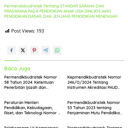
Permendisbudristek Tentang STANDAR SARANA DAN
PRASARANA PADA PENDIDIKAN ANAK USIA DINI,JENJANG
PENDIDIKAN DASAR, DAN JENJANG PENDIDIKAN MENENGAH
Post Views:
193
Baca Juga
Permendikbudristek Nomor
Kepmendikbudristek Nomor
58 Tahun 2024: Ketentuan
246/O/2024 Tentang
Penerbitan Ijazah dan
Instrumen Akreditasi PAUD
Transkrip Nilai Pendidikan
SD SMP SMA SMK BAN PDM
Dasar dan Menengah
Peraturan Menteri
Permendikbudristek Nomor
Pendidikan, Kebudayaan,
53 Tahun 2023 tentang
Riset, dan Teknologi Nomor 8
Penjaminan Mutu Pendidikan
Tahun 2024 tentang Standar
Tinggi
Isi pada Pendidikan Anak