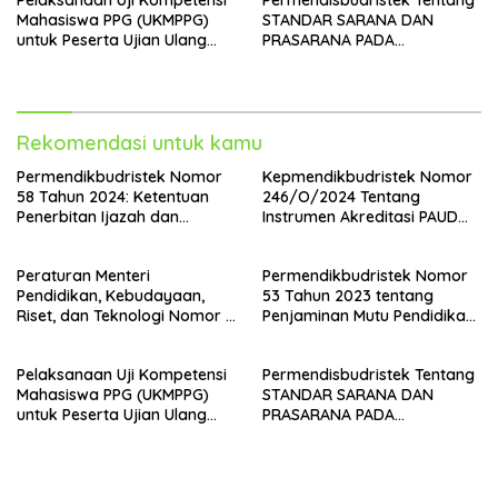
Pelaksanaan Uji Kompetensi
Permendisbudristek Tentang
Usia Dini, Jenjang Pendidikan
Mahasiswa PPG (UKMPPG)
STANDAR SARANA DAN
Dasar, dan Jenjang
untuk Peserta Ujian Ulang
PRASARANA PADA
Pendidikan Menengah
(Retaker) Periode IV Tahun
PENDIDIKAN ANAK USIA
(Permendikbudristek No. 8
2023
DINI,JENJANG PENDIDIKAN
Tahun 2024)
DASAR, DAN JENJANG
PENDIDIKAN MENENGAH
Rekomendasi untuk kamu
Permendikbudristek Nomor
Kepmendikbudristek Nomor
58 Tahun 2024: Ketentuan
246/O/2024 Tentang
Penerbitan Ijazah dan
Instrumen Akreditasi PAUD
Transkrip Nilai Pendidikan
SD SMP SMA SMK BAN PDM
Dasar dan Menengah
Peraturan Menteri
Permendikbudristek Nomor
Pendidikan, Kebudayaan,
53 Tahun 2023 tentang
Riset, dan Teknologi Nomor 8
Penjaminan Mutu Pendidikan
Tahun 2024 tentang Standar
Tinggi
Isi pada Pendidikan Anak
Pelaksanaan Uji Kompetensi
Permendisbudristek Tentang
Usia Dini, Jenjang Pendidikan
Mahasiswa PPG (UKMPPG)
STANDAR SARANA DAN
Dasar, dan Jenjang
untuk Peserta Ujian Ulang
PRASARANA PADA
Pendidikan Menengah
(Retaker) Periode IV Tahun
PENDIDIKAN ANAK USIA
(Permendikbudristek No. 8
2023
DINI,JENJANG PENDIDIKAN
Tahun 2024)
DASAR, DAN JENJANG
PENDIDIKAN MENENGAH