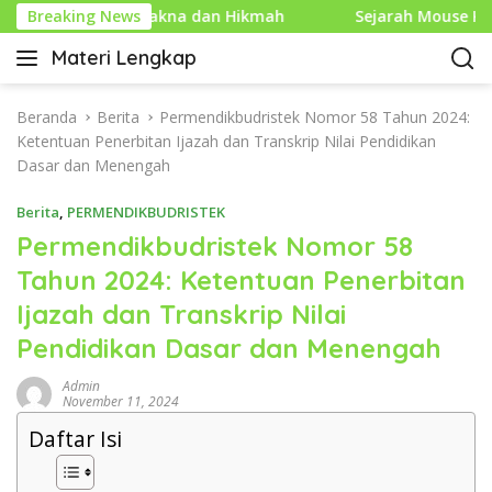
L
 yang Penuh Makna dan Hikmah
Breaking News
Sejarah Mouse Komput
a
Materi Lengkap
n
I
g
n
s
f
Beranda
Berita
Permendikbudristek Nomor 58 Tahun 2024:
u
o
Ketentuan Penerbitan Ijazah dan Transkrip Nilai Pendidikan
n
P
Dasar dan Menengah
g
e
k
Berita
,
PERMENDIKBUDRISTEK
n
e
d
Permendikbudristek Nomor 58
k
i
Tahun 2024: Ketentuan Penerbitan
o
d
n
Ijazah dan Transkrip Nilai
i
t
k
Pendidikan Dasar dan Menengah
e
a
n
n
Admin
November 11, 2024
L
e
Daftar Isi
n
g