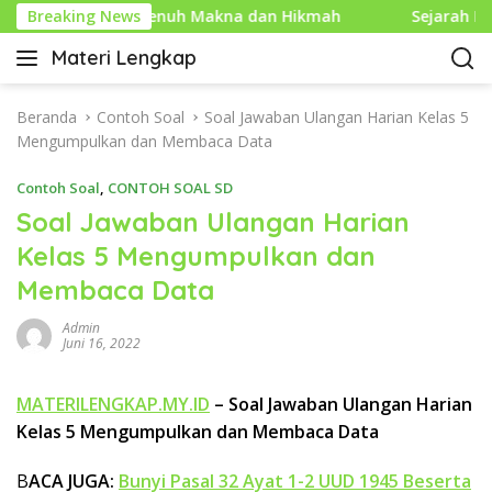
L
Islam yang Penuh Makna dan Hikmah
Breaking News
Sejarah Mouse Ko
a
Materi Lengkap
n
I
g
n
s
f
Beranda
Contoh Soal
Soal Jawaban Ulangan Harian Kelas 5
u
o
Mengumpulkan dan Membaca Data
n
P
g
Contoh Soal
,
CONTOH SOAL SD
e
k
n
Soal Jawaban Ulangan Harian
e
d
Kelas 5 Mengumpulkan dan
k
i
o
Membaca Data
d
n
i
t
Admin
k
Juni 16, 2022
e
a
n
n
MATERILENGKAP.MY.ID
– Soal Jawaban Ulangan Harian
L
Kelas 5 Mengumpulkan dan Membaca Data
e
n
g
B
ACA JUGA:
Bunyi Pasal 32 Ayat 1-2 UUD 1945 Beserta