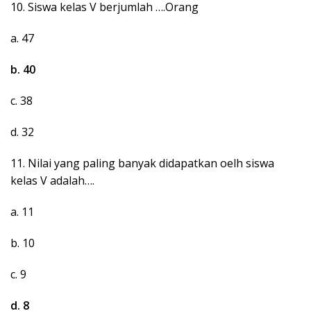
10. Siswa kelas V berjumlah ….Orang
a. 47
b. 40
c. 38
d. 32
11. Nilai yang paling banyak didapatkan oelh siswa
kelas V adalah….
a. 11
b. 10
c. 9
d. 8