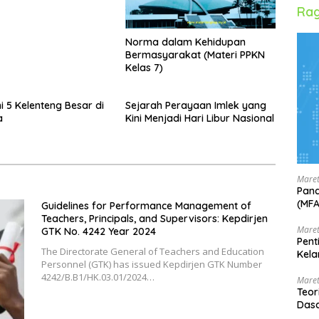
Rag
Norma dalam Kehidupan
Bermasyarakat (Materi PPKN
Kelas 7)
ni 5 Kelenteng Besar di
Sejarah Perayaan Imlek yang
a
Kini Menjadi Hari Libur Nasional
Maret
Pand
(MF
Guidelines for Performance Management of
Teachers, Principals, and Supervisors: Kepdirjen
Maret
GTK No. 4242 Year 2024
Pent
The Directorate General of Teachers and Education
Kela
Personnel (GTK) has issued Kepdirjen GTK Number
4242/B.B1/HK.03.01/2024…
Maret
Teor
Dasa