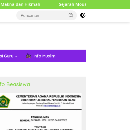
Hikmah
Sejarah Mouse Komputer: Dari Penemuan Awal h
si Guru
Info Muslim
nfo Beasiswa