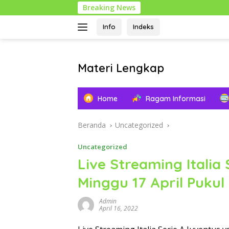
Langsung
Breaking News
ke
konten
Info
Indeks
Materi Lengkap
Info
Pendidikan
Home
Ragam Informasi
Lengkap
Beranda
Uncategorized
Uncategorized
Live Streaming Italia
Minggu 17 April Pukul
Admin
April 16, 2022