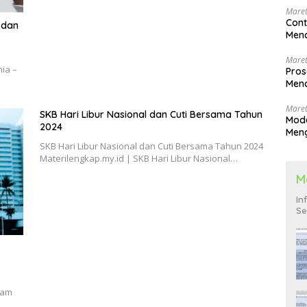
Maret
Cont
 dan
Menc
Maret
ia –
Pros
Menc
Men
Maret
SKB Hari Libur Nasional dan Cuti Bersama Tahun
Mode
2024
Men
Pend
SKB Hari Libur Nasional dan Cuti Bersama Tahun 2024
Materilengkap.my.id | SKB Hari Libur Nasional…
M
In
Se
lam