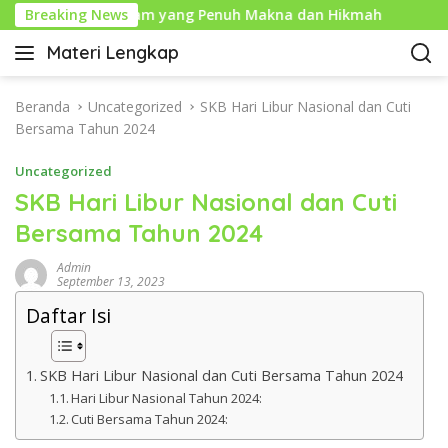
L
ahun Baru Islam yang Penuh Makna dan Hikmah
Breaking News
Sejar
a
Materi Lengkap
n
I
g
n
s
f
Beranda
Uncategorized
SKB Hari Libur Nasional dan Cuti
u
o
Bersama Tahun 2024
n
P
g
Uncategorized
e
k
n
SKB Hari Libur Nasional dan Cuti
e
d
Bersama Tahun 2024
k
i
o
d
Admin
n
i
September 13, 2023
t
k
Daftar Isi
e
a
n
n
L
SKB Hari Libur Nasional dan Cuti Bersama Tahun 2024
e
Hari Libur Nasional Tahun 2024:
n
Cuti Bersama Tahun 2024:
g