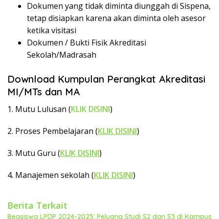
Dokumen yang tidak diminta diunggah di Sispena,
tetap disiapkan karena akan diminta oleh asesor
ketika visitasi
Dokumen / Bukti Fisik Akreditasi
Sekolah/Madrasah
Download Kumpulan Perangkat Akreditasi
MI/MTs dan MA
1. Mutu Lulusan (
KLIK DISINI
)
2. Proses Pembelajaran (
KLIK DISINI
)
3. Mutu Guru (
KLIK DISINI
)
4. Manajemen sekolah (
KLIK DISINI
)
Berita Terkait
Beasiswa LPDP 2024-2025: Peluang Studi S2 dan S3 di Kampus