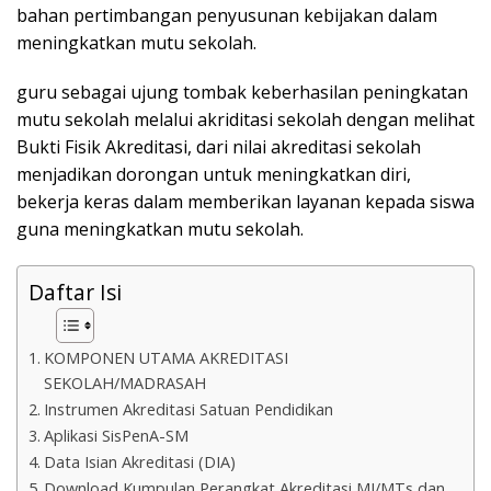
k
bahan pertimbangan penyusunan kebijakan dalam
a
meningkatkan mutu sekolah.
p
guru sebagai ujung tombak keberhasilan peningkatan
mutu sekolah melalui akriditasi sekolah dengan melihat
Bukti Fisik Akreditasi, dari nilai akreditasi sekolah
menjadikan dorongan untuk meningkatkan diri,
bekerja keras dalam memberikan layanan kepada siswa
guna meningkatkan mutu sekolah.
Daftar Isi
KOMPONEN UTAMA AKREDITASI
SEKOLAH/MADRASAH
Instrumen Akreditasi Satuan Pendidikan
Aplikasi SisPenA-SM
Data Isian Akreditasi (DIA)
Download Kumpulan Perangkat Akreditasi MI/MTs dan