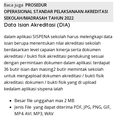
Baca juga
PROSEDUR
OPERASIONAL STANDAR PELAKSANAAN AKREDITASI
SEKOLAH/MADRASAH TAHUN 2022
Data Isian Akreditasi (DIA)
dalam aplikasi SISPENA sekolah harus melengkapi data
isian berupa menentukan nilai akreditasi sekolah
berdasarkan level capaian kinerja serta dokumen
akreditasi / bukti fisik akreditasi pendukung sesuai
dengan permintaan dokumen dalam aplikasi. terdapat
36 butir isian dan masing2 butir memintak sekolah
untuk mengapload dokumen akreditasi / bukti fisik
akreditasi. dokumen / bukti fisik yang di upload
kedalam aplikasi sispena ialah
Besar file unggahan max 2 MB
Jenis File yang dapat diterima PDF, JPG, PNG, GIF,
MP4. AVI. MP3, WAV