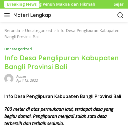
L
ru Islam yang Penuh Makna dan Hikmah
Breaking News
Sejarah Mous
a
Materi Lengkap
n
I
g
n
s
f
Beranda
Uncategorized
Info Desa Penglipuran Kabupaten
u
o
Bangli Provinsi Bali
n
P
g
Uncategorized
e
k
n
Info Desa Penglipuran Kabupaten
e
d
Bangli Provinsi Bali
k
i
o
d
Admin
n
i
April 12, 2022
t
k
e
a
Info Desa Penglipuran Kabupaten Bangli Provinsi Bali
n
n
L
700 meter di atas permukaan laut, terdapat desa yang
e
begitu damai. Penglipuran menjadi salah satu desa
n
terbersih dan terbaik sedunia.
g