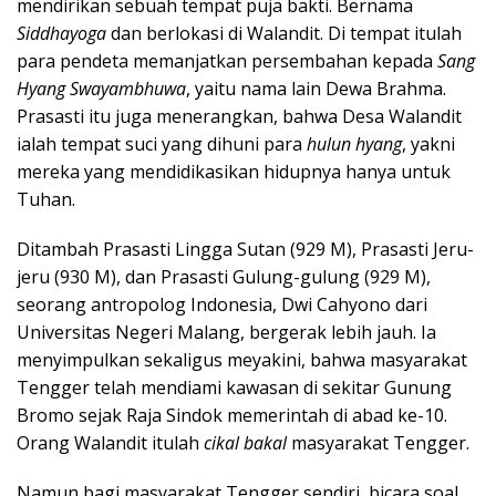
mendirikan sebuah tempat puja bakti. Bernama
Siddhayoga
dan berlokasi di Walandit. Di tempat itulah
para pendeta memanjatkan persembahan kepada
Sang
Hyang Swayambhuwa
, yaitu nama lain Dewa Brahma.
Prasasti itu juga menerangkan, bahwa Desa Walandit
ialah tempat suci yang dihuni para
hulun hyang
, yakni
mereka yang mendidikasikan hidupnya hanya untuk
Tuhan.
Ditambah Prasasti Lingga Sutan (929 M), Prasasti Jeru-
jeru (930 M), dan Prasasti Gulung-gulung (929 M),
seorang antropolog Indonesia, Dwi Cahyono dari
Universitas Negeri Malang, bergerak lebih jauh. Ia
menyimpulkan sekaligus meyakini, bahwa masyarakat
Tengger telah mendiami kawasan di sekitar Gunung
Bromo sejak Raja Sindok memerintah di abad ke-10.
Orang Walandit itulah
cikal bakal
masyarakat Tengger.
Namun bagi masyarakat Tengger sendiri, bicara soal