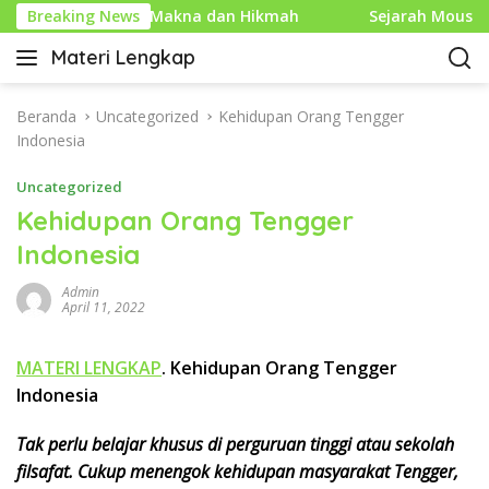
L
ang Penuh Makna dan Hikmah
Breaking News
Sejarah Mouse Komputer
a
Materi Lengkap
n
I
g
n
s
f
Beranda
Uncategorized
Kehidupan Orang Tengger
u
o
Indonesia
n
P
g
Uncategorized
e
k
n
Kehidupan Orang Tengger
e
d
Indonesia
k
i
o
d
Admin
n
i
April 11, 2022
t
k
e
a
MATERI LENGKAP
. Kehidupan Orang Tengger
n
n
Indonesia
L
e
Tak perlu belajar khusus di perguruan tinggi atau sekolah
n
filsafat. Cukup menengok kehidupan masyarakat Tengger,
g