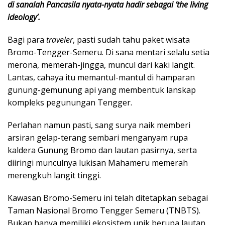
di sanalah Pancasila nyata-nyata hadir sebagai ‘the living
k
a
ideology’.
p
Bagi para
traveler
, pasti sudah tahu paket wisata
Bromo-Tengger-Semeru. Di sana mentari selalu setia
merona, memerah-jingga, muncul dari kaki langit.
Lantas, cahaya itu memantul-mantul di hamparan
gunung-gemunung api yang membentuk lanskap
kompleks pegunungan Tengger.
Perlahan namun pasti, sang surya naik memberi
arsiran gelap-terang sembari menganyam rupa
kaldera Gunung Bromo dan lautan pasirnya, serta
diiringi munculnya lukisan Mahameru memerah
merengkuh langit tinggi.
Kawasan Bromo-Semeru ini telah ditetapkan sebagai
Taman Nasional Bromo Tengger Semeru (TNBTS).
Bukan hanya memiliki ekosistem unik berupa lautan