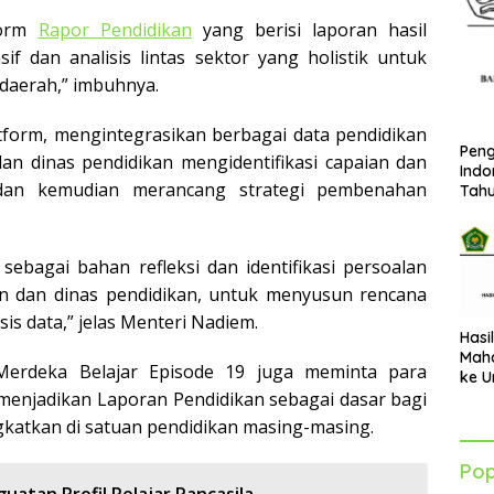
form
Rapor Pendidikan
yang berisi laporan hasil
f dan analisis lintas sektor yang holistik untuk
daerah,” imbuhnya.
form, mengintegrasikan berbagai data pendidikan
Peng
n dinas pendidikan mengidentifikasi capaian dan
Indo
, dan kemudian merancang strategi pembenahan
Tah
sebagai bahan refleksi dan identifikasi persoalan
n dan dinas pendidikan, untuk menyusun rencana
is data,” jelas Menteri Nadiem.
Hasi
Maha
Merdeka Belajar Episode 19 juga meminta para
ke U
Azha
enjadikan Laporan Pendidikan sebagai dasar bagi
202
katkan di satuan pendidikan masing-masing.
Pop