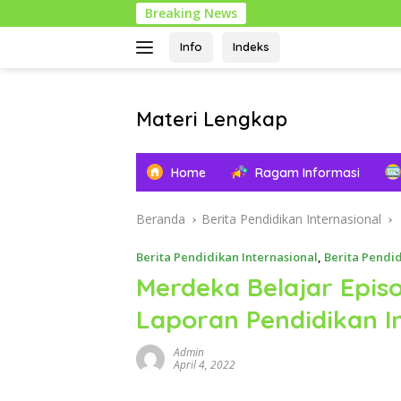
Langsung
Breaking News
ke
konten
Info
Indeks
Materi Lengkap
Info
Pendidikan
Home
Ragam Informasi
Lengkap
Beranda
Berita Pendidikan Internasional
Berita Pendidikan Internasional
,
Berita Pendi
Merdeka Belajar Epis
Laporan Pendidikan I
Admin
April 4, 2022