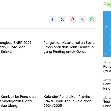
Rag
Lengkap SNBP 2025:
Pengertian Keterampilan Sosial
tan, Kuota, dan
Emosional dan Jenis-Jenisnya
Seleksi
yang Penting untuk Guru,
Kepala Sekolah, dan Pengawas
Sekolah
Maret
Pand
(MF
Maret
Pent
Kela
a Kembali ke Pena dan
Kalender Pendidikan Provinsi
Maret
Pembelajaran Digital
Jawa Timur Tahun Pelajaran
Teor
injau Ulang
2024/2025
Dasa