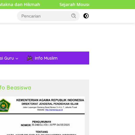
Hikmah
Sejarah Mouse Komputer: Dari Penemuan Awal h
si Guru
Info Muslim
nfo Beasiswa