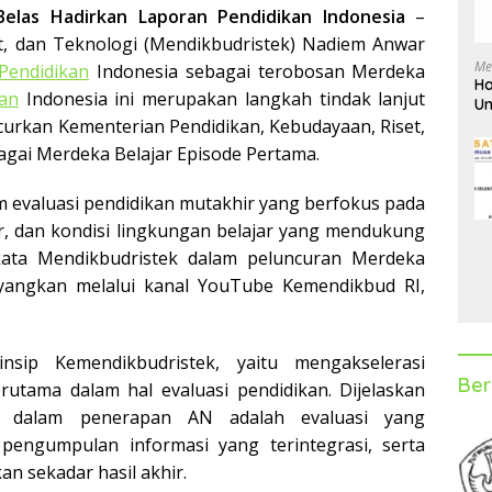
Belas Hadirkan Laporan Pendidikan Indonesia
–
et, dan Teknologi (Mendikbudristek) Nadiem Anwar
Me
Pendidikan
Indonesia sebagai terobosan Merdeka
Ha
an
Indonesia ini merupakan langkah tindak lanjut
Un
D
curkan Kementerian Pendidikan, Kebudayaan, Riset,
agai Merdeka Belajar Episode Pertama.
m evaluasi pendidikan mutakhir yang berfokus pada
er, dan kondisi lingkungan belajar yang mendukung
 kata Mendikbudristek dalam peluncuran Merdeka
ayangkan melalui kanal YouTube Kemendikbud RI,
sip Kemendikbudristek, yaitu mengakselerasi
Ber
erutama dalam hal evaluasi pendidikan. Dijelaskan
n dalam penerapan AN adalah evaluasi yang
pengumpulan informasi yang terintegrasi, serta
n sekadar hasil akhir.