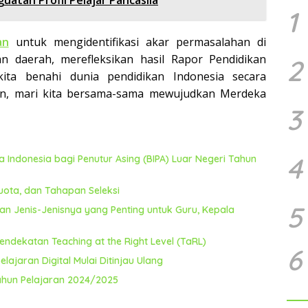
tan Profil Pelajar Pancasila
1
an
untuk mengidentifikasi akar permasalahan di
n daerah, merefleksikan hasil Rapor Pendidikan
2
ita benahi dunia pendidikan Indonesia secara
an, mari kita bersama-sama mewujudkan Merdeka
3
4
Indonesia bagi Penutur Asing (BIPA) Luar Negeri Tahun
uota, dan Tahapan Seleksi
5
an Jenis-Jenisnya yang Penting untuk Guru, Kepala
ndekatan Teaching at the Right Level (TaRL)
6
lajaran Digital Mulai Ditinjau Ulang
ahun Pelajaran 2024/2025