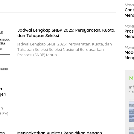
Maret
Cont
Menc
Maret
Jadwal Lengkap SNBP 2025: Persyaratan, Kuota,
Pros
dan Tahapan Seleksi
Menc
Men
Jadwal Lengkap SNBP 2025: Persyaratan, Kuota, dan
Maret
Tahapan Seleksi Seleksi Nasional Berdasarkan
Mode
Prestasi (SNBP) tahun…
Men
Pend
M
In
a
Se
geri
on
BIPA)
dan
Meningkatkan Kualitas Pendidikan dengan