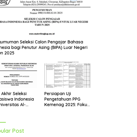
umuman Seleksi Calon Pengajar Bahasa
nesia bagi Penutur Asing (BIPA) Luar Negeri
un 2025
Persiapan Uji
l Akhir Seleksi
Pengetahuan PPG
siswa Indonesia
Kemenag 2025: Fokus
niversitas Al-
pada Mapel Al-Qur’an
r Mesir Tahun
Hadits
5 Diumumkan
ular Post