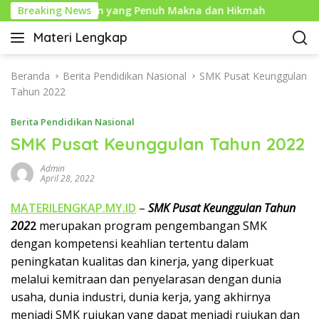
L
Tahun Baru Islam yang Penuh Makna dan Hikmah
Breaking News
Sejar
a
Materi Lengkap
n
I
g
n
s
f
Beranda
Berita Pendidikan Nasional
SMK Pusat Keunggulan
u
o
Tahun 2022
n
P
g
Berita Pendidikan Nasional
e
k
n
SMK Pusat Keunggulan Tahun 2022
e
d
k
Admin
i
o
April 28, 2022
d
n
i
MATERILENGKAP.MY.ID
–
SMK Pusat Keunggulan Tahun
t
k
20
2
2
merupakan program pengembangan SMK
e
a
n
dengan kompetensi keahlian tertentu dalam
n
peningkatan kualitas dan kinerja, yang diperkuat
L
melalui kemitraan dan penyelarasan dengan dunia
e
n
usaha, dunia industri, dunia kerja, yang akhirnya
g
menjadi SMK rujukan yang dapat menjadi rujukan dan