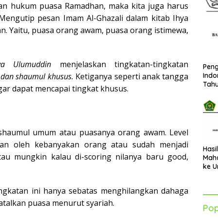
dan hukum puasa Ramadhan, maka kita juga harus
engutip pesan Imam Al-Ghazali dalam kitab Ihya
an. Yaitu, puasa orang awam, puasa orang istimewa,
a Ulumuddin
menjelaskan tingkatan-tingkatan
Peng
Indo
dan shaumul khusus.
Ketiganya seperti anak tangga
Tah
ar dapat mencapai tingkat khusus.
i shaumul umum atau puasanya orang awam. Level
ukan oleh kebanyakan orang atau sudah menjadi
Hasi
tau mungkin kalau di-scoring nilanya baru good,
Maha
ke U
Azha
202
ngkatan ini hanya sebatas menghilangkan dahaga
batalkan puasa menurut syariah.
Pop