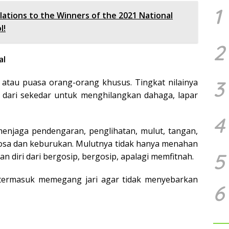
1
ations to the Winners of the 2021 National
l!
2
al
3
atau puasa orang-orang khusus. Tingkat nilainya
 dari sekedar untuk menghilangkan dahaga, lapar
4
enjaga pendengaran, penglihatan, mulut, tangan,
dosa dan keburukan. Mulutnya tidak hanya menahan
5
n diri dari bergosip, bergosip, apalagi memfitnah.
 termasuk memegang jari agar tidak menyebarkan
6