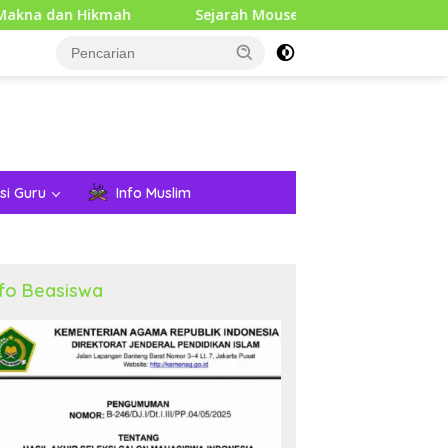
mah
Sejarah Mouse Komputer: Dari Penemuan Awal hing
si Guru
Info Muslim
nfo Beasiswa