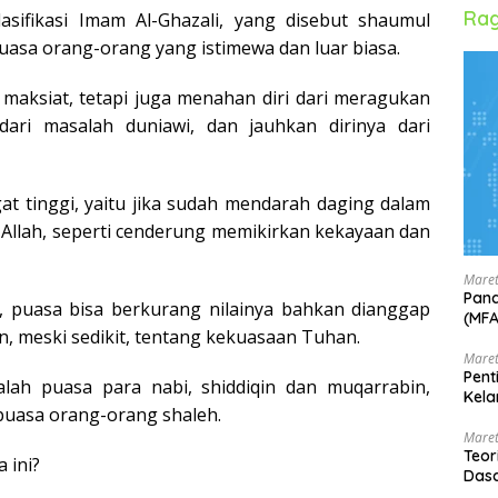
Rag
lasifikasi Imam Al-Ghazali, yang disebut shaumul
puasa orang-orang yang istimewa dan luar biasa.
 maksiat, tetapi juga menahan diri dari meragukan
 dari masalah duniawi, dan jauhkan dirinya dari
at tinggi, yaitu jika sudah mendarah daging dalam
n Allah, seperti cenderung memikirkan kekayaan dan
Maret
Pand
i, puasa bisa berkurang nilainya bahkan dianggap
(MF
uan, meski sedikit, tentang kekuasaan Tuhan.
Maret
Pent
dalah puasa para nabi, shiddiqin dan muqarrabin,
Kela
puasa orang-orang shaleh.
Maret
Teor
 ini?
Dasa