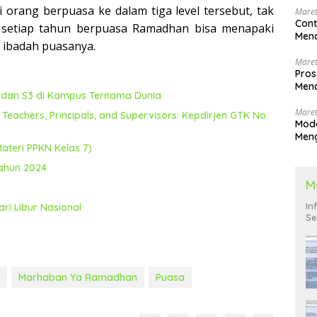
 orang berpuasa ke dalam tiga level tersebut, tak
Maret
Cont
g setiap tahun berpuasa Ramadhan bisa menapaki
Menc
s ibadah puasanya.
Maret
Pros
Menc
2 dan S3 di Kampus Ternama Dunia
Men
Maret
eachers, Principals, and Supervisors: Kepdirjen GTK No.
Mode
Men
teri PPKN Kelas 7)
Pend
Tahun 2024
M
In
ri Libur Nasional
Se
Marhaban Ya Ramadhan
Puasa