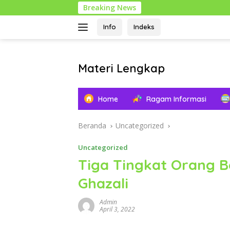
Langsung
Breaking News
ke
konten
Info
Indeks
Materi Lengkap
Info
Pendidikan
Home
Ragam Informasi
Lengkap
Beranda
Uncategorized
Uncategorized
Tiga Tingkat Orang 
Ghazali
Admin
April 3, 2022