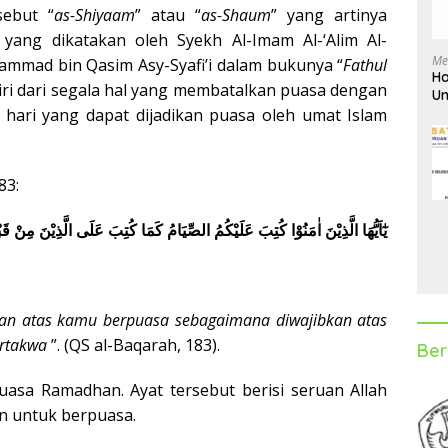
sebut “
as-Shiyaam
” atau “
as-Shaum
” yang artinya
ang dikatakan oleh Syekh Al-Imam Al-‘Alim Al-
Me
mmad bin Qasim Asy-Syafi’i dalam bukunya “
Fathul
Ha
ri dari segala hal yang membatalkan puasa dengan
Un
D
 hari yang dapat dijadikan puasa oleh umat Islam
.
83:
يٰٓاَيُّهَا الَّذِيْنَ اٰمَنُوْا كُتِبَ عَلَيْكُمُ الصِّيَامُ كَمَا كُتِبَ عَلَى الَّذِيْنَ مِنْ قَب
kan atas kamu berpuasa sebagaimana diwajibkan atas
rtakwa
”. (QS al-Baqarah, 183).
Ber
puasa Ramadhan. Ayat tersebut berisi seruan Allah
n untuk berpuasa.