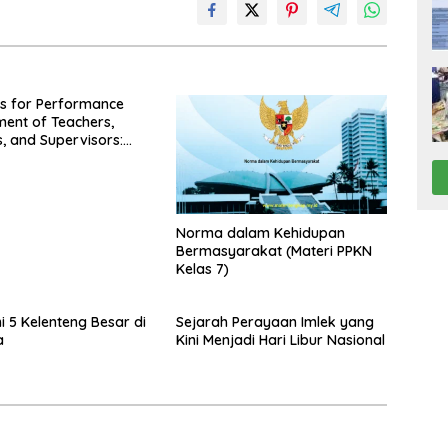
es for Performance
ent of Teachers,
s, and Supervisors:
n GTK No. 4242 Year
Norma dalam Kehidupan
Bermasyarakat (Materi PPKN
Kelas 7)
ni 5 Kelenteng Besar di
Sejarah Perayaan Imlek yang
a
Kini Menjadi Hari Libur Nasional