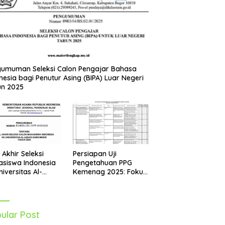
umuman Seleksi Calon Pengajar Bahasa
nesia bagi Penutur Asing (BIPA) Luar Negeri
un 2025
Persiapan Uji
l Akhir Seleksi
Pengetahuan PPG
siswa Indonesia
Kemenag 2025: Fokus
niversitas Al-
pada Mapel Al-Qur’an
r Mesir Tahun
Hadits
5 Diumumkan
ular Post