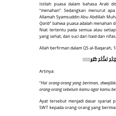
Istilah puasa dalam bahasa Arab di
“menahan”. Sedangkan menurut apa y
Allamah Syamsuddin Abu Abdillah Muha
Qarib
” bahwa puasa adalah menahan di
Niat tertentu pada semua atau setiap
yang sehat, dan suci dari haid dan nifas
Allah berfirman dalam QS al-Baqarah, 1
ْلِكُمْ لَعَلَّكُمْ تَتَّقُوْنَۙ
Artinya:
“
Hai orang-orang yang beriman, diwajib
orang-orang sebelum kamu agar kamu be
Ayat tersebut menjadi dasar syariat 
SWT kepada orang-orang yang berima