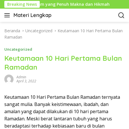
L
Tahun Baru Islam yang Penuh Makna dan Hikmah
Breaking News
Sejar
a
Materi Lengkap
n
I
g
n
s
f
Beranda
Uncategorized
Keutamaan 10 Hari Pertama Bulan
u
o
Ramadan
n
P
g
Uncategorized
e
k
n
Keutamaan 10 Hari Pertama Bulan
e
d
Ramadan
k
i
o
d
Admin
n
i
April 3, 2022
t
k
e
a
Keutamaan 10 Hari Pertama Bulan Ramadan ternyata
n
n
sangat mulia. Banyak keistimewaan, ibadah, dan
L
amalan yang dapat dilakukan di 10 hari pertama
e
Ramadan. Meski berat lantaran tubuh yang harus
n
beradaptasi terhadap kebiasaan baru di bulan
g