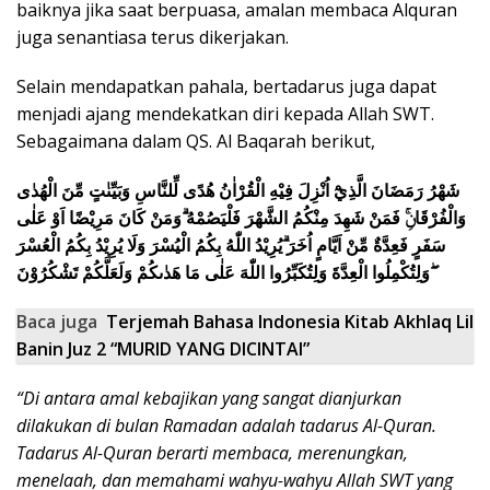
baiknya jika saat berpuasa, amalan membaca Alquran
juga senantiasa terus dikerjakan.
Selain mendapatkan pahala, bertadarus juga dapat
menjadi ajang mendekatkan diri kepada Allah SWT.
Sebagaimana dalam QS. Al Baqarah berikut,
شَهْرُ رَمَضَانَ الَّذِيْٓ اُنْزِلَ فِيْهِ الْقُرْاٰنُ هُدًى لِّلنَّاسِ وَبَيِّنٰتٍ مِّنَ الْهُدٰى
وَالْفُرْقَانِۚ فَمَنْ شَهِدَ مِنْكُمُ الشَّهْرَ فَلْيَصُمْهُ ۗوَمَنْ كَانَ مَرِيْضًا اَوْ عَلٰى
سَفَرٍ فَعِدَّةٌ مِّنْ اَيَّامٍ اُخَرَ ۗيُرِيْدُ اللّٰهُ بِكُمُ الْيُسْرَ وَلَا يُرِيْدُ بِكُمُ الْعُسْرَ
ۖوَلِتُكْمِلُوا الْعِدَّةَ وَلِتُكَبِّرُوا اللّٰهَ عَلٰى مَا هَدٰىكُمْ وَلَعَلَّكُمْ تَشْكُرُوْنَ
Baca juga
Terjemah Bahasa Indonesia Kitab Akhlaq Lil
Banin Juz 2 “MURID YANG DICINTAI”
“Di antara amal kebajikan yang sangat dianjurkan
dilakukan di bulan Ramadan adalah tadarus Al-Quran.
Tadarus Al-Quran berarti membaca, merenungkan,
menelaah, dan memahami wahyu-wahyu Allah SWT yang