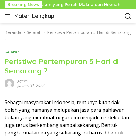
L
am: Tahun Baru Islam yang Penuh Makna dan Hikmah
Breaking News
a
Materi Lengkap
n
I
g
n
s
f
Beranda
Sejarah
Peristiwa Pertempuran 5 Hari di Semarang
u
o
?
n
P
g
Sejarah
e
k
n
Peristiwa Pertempuran 5 Hari di
e
d
Semarang ?
k
i
o
d
Admin
n
i
Januari 31, 2022
t
k
e
a
Sebagai masyarakat Indonesia, tentunya kita tidak
n
n
boleh yang namanya melupakan jasa para pahlawan
L
bukan yang membuat negara ini menjadi merdeka dan
e
juga terus berkembang sampai sekarang. Bentuk
n
penghormatan ini yang sekarang ini harus dibentuk
g