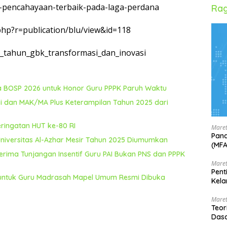
-pencahayaan-terbaik-pada-laga-perdana
Rag
.php?r=publication/blu/view&id=118
8_tahun_gbk_transformasi_dan_inovasi
na BOSP 2026 untuk Honor Guru PPPK Paruh Waktu
i dan MAK/MA Plus Keterampilan Tahun 2025 dari
eringatan HUT ke-80 RI
Maret
Pand
 Universitas Al-Azhar Mesir Tahun 2025 Diumumkan
(MF
rima Tunjangan Insentif Guru PAI Bukan PNS dan PPPK
Maret
Pent
5 untuk Guru Madrasah Mapel Umum Resmi Dibuka
Kela
Maret
Teor
Dasa