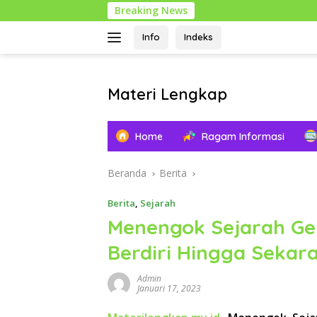
Langsung
Breaking News
ke
konten
Info
Indeks
Materi Lengkap
Info
Pendidikan
Home
Ragam Informasi
Lengkap
Beranda
Berita
Berita
,
Sejarah
Menengok Sejarah Gel
Berdiri Hingga Sekar
Admin
Januari 17, 2023