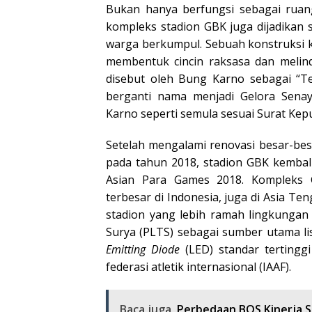
Bukan hanya berfungsi sebagai ruan
kompleks stadion GBK juga dijadikan
warga berkumpul. Sebuah konstruksi 
membentuk cincin raksasa dan melin
disebut oleh Bung Karno sebagai “
berganti nama menjadi Gelora Senay
Karno seperti semula sesuai Surat Kep
Setelah mengalami renovasi besar-be
pada tahun 2018, stadion GBK kemba
Asian Para Games 2018. Kompleks 
terbesar di Indonesia, juga di Asia Te
stadion yang lebih ramah lingkunga
Surya (PLTS) sebagai sumber utama l
Emitting Diode
(LED) standar tertinggi
federasi atletik internasional (IAAF).
Baca juga
Perbedaan BOS Kinerja S