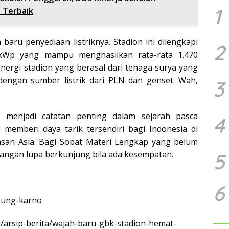
1
n Terbaik
baru penyediaan listriknya. Stadion ini dilengkapi
2
 kWp yang mampu menghasilkan rata-rata 1.470
ergi stadion yang berasal dari tenaga surya yang
i dengan sumber listrik dari PLN dan genset. Wah,
3
menjadi catatan penting dalam sejarah pasca
4
 memberi daya tarik tersendiri bagi Indonesia di
asan Asia. Bagi Sobat Materi Lengkap yang belum
5
angan lupa berkunjung bila ada kesempatan.
6
-bung-karno
r/arsip-berita/wajah-baru-gbk-stadion-hemat-