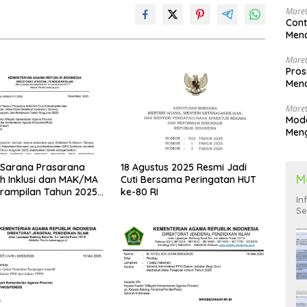
Maret
Cont
Menc
Maret
Pros
Menc
Men
Maret
Mode
Men
Pend
 Sarana Prasarana
18 Agustus 2025 Resmi Jadi
M
 Inklusi dan MAK/MA
Cuti Bersama Peringatan HUT
erampilan Tahun 2025
ke-80 RI
In
menag
Se