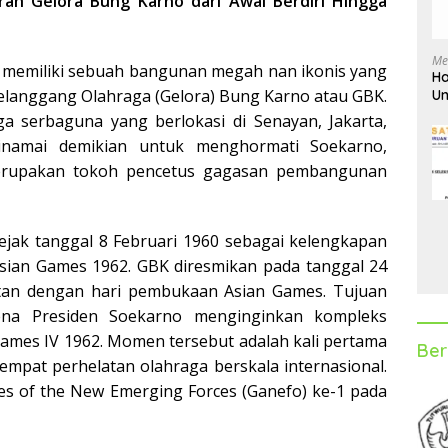
rah Gelora Bung Karno dari Awal Berdiri Hingga
Me
a memiliki sebuah bangunan megah nan ikonis yang
Ha
Gelanggang Olahraga (Gelora) Bung Karno atau GBK.
Un
D
 serbaguna yang berlokasi di Senayan, Jakarta,
dinamai demikian untuk menghormati Soekarno,
merupakan tokoh pencetus gagasan pembangunan
ejak tanggal 8 Februari 1960 sebagai kelengkapan
sian Games 1962. GBK diresmikan pada tanggal 24
tan dengan hari pembukaan Asian Games. Tujuan
na Presiden Soekarno menginginkan kompleks
ames IV 1962. Momen tersebut adalah kali pertama
Ber
empat perhelatan olahraga berskala internasional.
mes of the New Emerging Forces (Ganefo) ke-1 pada