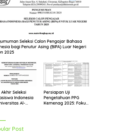
umuman Seleksi Calon Pengajar Bahasa
nesia bagi Penutur Asing (BIPA) Luar Negeri
un 2025
Persiapan Uji
l Akhir Seleksi
Pengetahuan PPG
siswa Indonesia
Kemenag 2025: Fokus
niversitas Al-
pada Mapel Al-Qur’an
r Mesir Tahun
Hadits
5 Diumumkan
ular Post