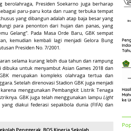
g berolahraga, Presiden Soekarno juga berharap
 sebagai paru-paru kota dan ruang terbuka tempat
khusus yang dibangun adalah atap baja besar yang
dungi para penonton dari hujan dan panas, yang
Temu Gelang”. Pada Masa Orde Baru, GBK sempat
an, kemudian kembali lagi menjadi Gelora Bung
Peng
Indo
utusan Presiden No. 7/2001.
Tah
saran selama kurang lebih dua tahun dan rampung
li dibuka untuk menyambut Asian Games 2018 dan
GBK merupakan kompleks olahraga tertua dan
nggara. Setelah direnovasi Stadion GBK juga menjadi
Hasi
n karena menggunakan Pembangkit Listrik Tenaga
Maha
istriknya. GBK juga telah menggunakan lampu
Light
ke U
 yang diakui federasi sepakbola dunia (FIFA) dan
Azha
202
Pop
ekolah Penggerak, BOS Kinerja Sekolah