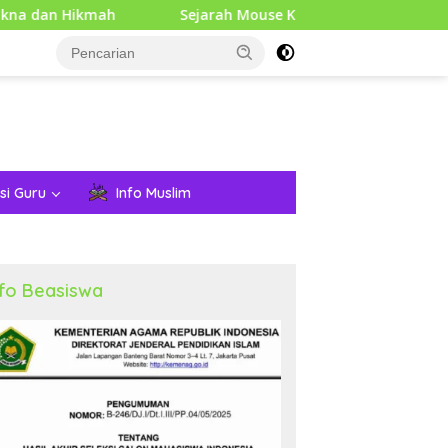
h
Sejarah Mouse Komputer: Dari Penemuan Awal hingg
si Guru
Info Muslim
nfo Beasiswa