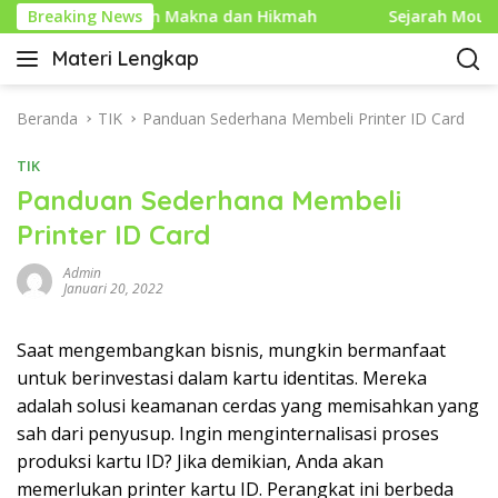
L
am yang Penuh Makna dan Hikmah
Breaking News
Sejarah Mouse Komp
a
Materi Lengkap
n
I
g
n
s
f
Beranda
TIK
Panduan Sederhana Membeli Printer ID Card
u
o
n
TIK
P
g
e
Panduan Sederhana Membeli
k
n
Printer ID Card
e
d
k
i
Admin
o
d
Januari 20, 2022
n
i
t
k
Saat mengembangkan bisnis, mungkin bermanfaat
e
a
untuk berinvestasi dalam kartu identitas. Mereka
n
n
adalah solusi keamanan cerdas yang memisahkan yang
L
sah dari penyusup. Ingin menginternalisasi proses
e
produksi kartu ID? Jika demikian, Anda akan
n
g
memerlukan printer kartu ID. Perangkat ini berbeda