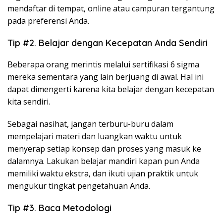
mendaftar di tempat, online atau campuran tergantung
pada preferensi Anda.
Tip #2. Belajar dengan Kecepatan Anda Sendiri
Beberapa orang merintis melalui sertifikasi 6 sigma
mereka sementara yang lain berjuang di awal. Hal ini
dapat dimengerti karena kita belajar dengan kecepatan
kita sendiri.
Sebagai nasihat, jangan terburu-buru dalam
mempelajari materi dan luangkan waktu untuk
menyerap setiap konsep dan proses yang masuk ke
dalamnya. Lakukan belajar mandiri kapan pun Anda
memiliki waktu ekstra, dan ikuti ujian praktik untuk
mengukur tingkat pengetahuan Anda.
Tip #3. Baca Metodologi