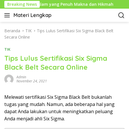
L
m: Tahun Baru Islam yang Penuh Makna dan Hikmah
Breaking News
S
a
Materi Lengkap
n
I
g
n
s
f
Beranda
TIK
Tips Lulus Sertifikasi Six Sigma Black Belt
u
o
Secara Online
n
P
g
TIK
e
k
n
Tips Lulus Sertifikasi Six Sigma
e
d
Black Belt Secara Online
k
i
o
d
Admin
n
i
November 24, 2021
t
k
e
a
Melewati sertifikasi Six Sigma Black Belt bukanlah
n
n
tugas yang mudah. Namun, ada beberapa hal yang
L
dapat Anda lakukan untuk meningkatkan peluang
e
Anda menjadi ahli Six Sigma.
n
g