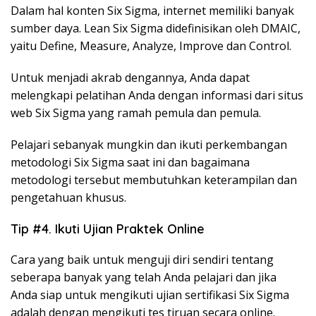
Dalam hal konten Six Sigma, internet memiliki banyak
sumber daya. Lean Six Sigma didefinisikan oleh DMAIC,
yaitu Define, Measure, Analyze, Improve dan Control.
Untuk menjadi akrab dengannya, Anda dapat
melengkapi pelatihan Anda dengan informasi dari situs
web Six Sigma yang ramah pemula dan pemula.
Pelajari sebanyak mungkin dan ikuti perkembangan
metodologi Six Sigma saat ini dan bagaimana
metodologi tersebut membutuhkan keterampilan dan
pengetahuan khusus.
Tip #4. Ikuti Ujian Praktek Online
Cara yang baik untuk menguji diri sendiri tentang
seberapa banyak yang telah Anda pelajari dan jika
Anda siap untuk mengikuti ujian sertifikasi Six Sigma
adalah dengan mengikuti tes tiruan secara online.