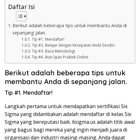
k
Daftar Isi
a
p
Berikut adalah beberapa tips untuk membantu Anda di
sepanjang jalan.
Tip #1. Mendaftar!
Tip #2. Belajar dengan Kecepatan Anda Sendiri
Tip #3. Baca Metodologi
Tip #4. Ikuti Ujian Praktek Online
Berikut adalah beberapa tips untuk
membantu Anda di sepanjang jalan.
Tip #1. Mendaftar!
Langkah pertama untuk mendapatkan sertifikasi Six
Sigma yang didambakan adalah mendaftar di kelas Six
Sigma yang bereputasi baik. 6sigma.us adalah titik awal
yang bagus bagi mereka yang ingin menjadi juara di
organisasi dan industri masing-masing. Anda dapat