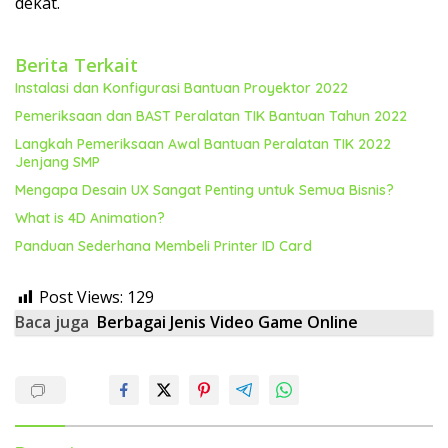
dekat.
Berita Terkait
Instalasi dan Konfigurasi Bantuan Proyektor 2022
Pemeriksaan dan BAST Peralatan TIK Bantuan Tahun 2022
Langkah Pemeriksaan Awal Bantuan Peralatan TIK 2022
Jenjang SMP
Mengapa Desain UX Sangat Penting untuk Semua Bisnis?
What is 4D Animation?
Panduan Sederhana Membeli Printer ID Card
Post Views:
129
Baca juga
Berbagai Jenis Video Game Online