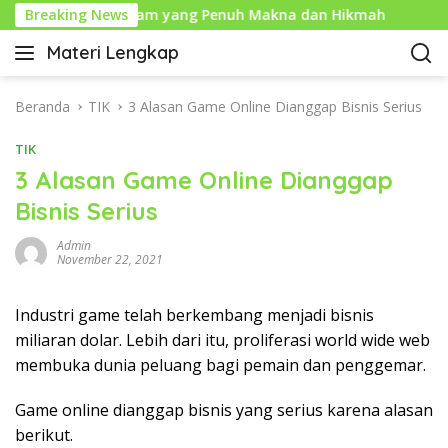
L
: Tahun Baru Islam yang Penuh Makna dan Hikmah
Breaking News
Se
a
Materi Lengkap
n
I
g
n
s
f
Beranda
TIK
3 Alasan Game Online Dianggap Bisnis Serius
u
o
n
TIK
P
g
e
3 Alasan Game Online Dianggap
k
n
Bisnis Serius
e
d
k
i
Admin
o
d
November 22, 2021
n
i
t
k
Industri game telah berkembang menjadi bisnis
e
a
miliaran dolar. Lebih dari itu, proliferasi world wide web
n
n
membuka dunia peluang bagi pemain dan penggemar.
L
e
Game online dianggap bisnis yang serius karena alasan
n
berikut.
g