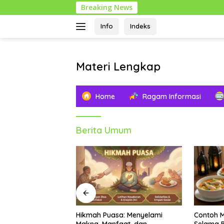
Langsung
Breaking News
ke
konten
Info
Indeks
Materi Lengkap
Info
Pendidikan
Home
Ragam Informasi
Lengkap
Berita Umum
a: Menyelami
Contoh Makanan Bergizi
Asal Mula
aat, dan
Selama Bulan Ramadhan:
Bacaan, 