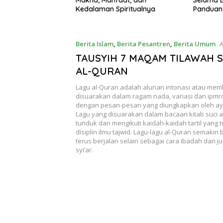
piritualnya
Panduan Sehat dari Sahur
Pelaksa
hingga Berbuka
Berita Islam
,
Berita Pesantren
,
Berita Umum
A
TAUSYIH 7 MAQAM TILAWAH S
AL-QURAN
Lagu al-Quran adalah alunan intonasi atau me
disuarakan dalam ragam nada, variasi dan ipmro
dengan pesan-pesan yang diungkapkan oleh aya
Lagu yang disuarakan dalam bacaan kitab suci 
tunduk dan mengikuti kaidah-kaidah tartil yang 
disiplin ilmu tajwid. Lagu-lagu al-Quran semaki
terus berjalan selain sebagai cara ibadah dan j
syi’ar.