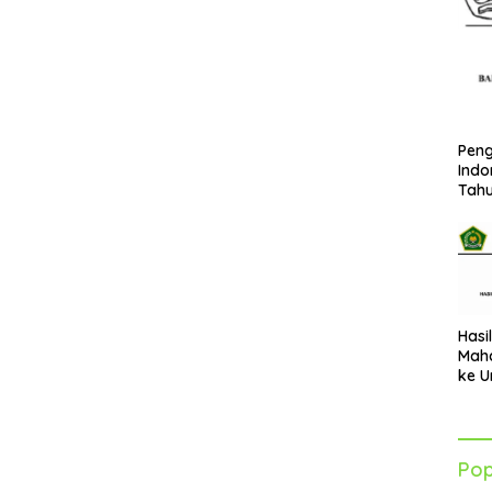
Peng
Indo
Tah
Hasi
Maha
ke U
Azha
202
Pop