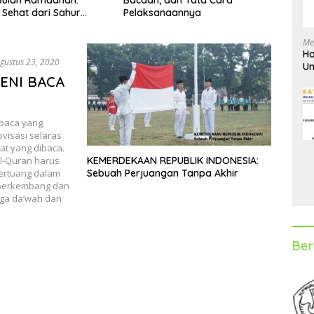
naannya
Meng
Me
Ha
gustus 23, 2020
Un
ENI BACA
D
mbaca yang
visasi selaras
t yang dibaca.
al-Quran harus
KEMERDEKAAN REPUBLIK INDONESIA:
tertuang dalam
Sebuah Perjuangan Tanpa Akhir
n berkembang dan
uga da’wah dan
Ber