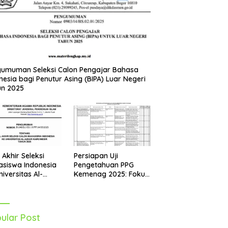
umuman Seleksi Calon Pengajar Bahasa
nesia bagi Penutur Asing (BIPA) Luar Negeri
un 2025
Persiapan Uji
l Akhir Seleksi
Pengetahuan PPG
siswa Indonesia
Kemenag 2025: Fokus
niversitas Al-
pada Mapel Al-Qur’an
r Mesir Tahun
Hadits
5 Diumumkan
ular Post