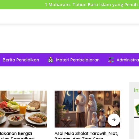
1 Muharam: Tahun Baru Islam yang Penuh Makna dan
Berita Pendidikan
Materi Pembelajaran
Administra
I
 Sholat Tarawih, Niat,
Niat puasa Ramadhan (malam
8 Hal
dan Tata Cara
hari)
Dipe