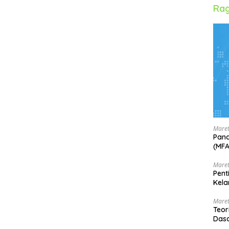
Rag
Maret
Pand
(MF
Maret
Pent
Kela
Maret
Teor
Dasa