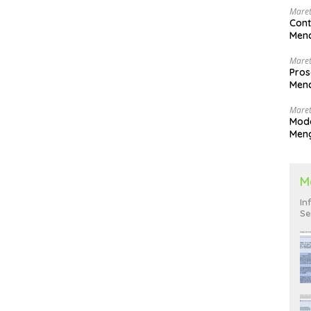
Maret
Cont
Menc
Maret
Pros
Menc
Men
Maret
Mode
Men
Pend
M
In
Se