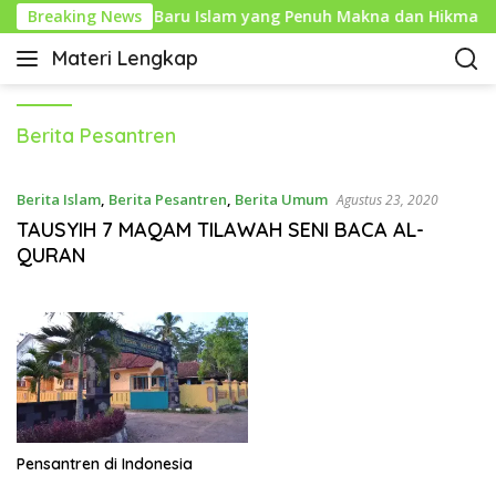
L
1 Muharam: Tahun Baru Islam yang Penuh Makna dan Hikmah
Breaking News
a
Materi Lengkap
n
I
g
n
s
f
u
Berita Pesantren
o
n
P
g
e
Berita Islam
,
Berita Pesantren
,
Berita Umum
Agustus 23, 2020
k
n
TAUSYIH 7 MAQAM TILAWAH SENI BACA AL-
e
d
QURAN
k
i
o
d
n
i
t
k
e
a
n
n
L
e
n
Pensantren di Indonesia
g