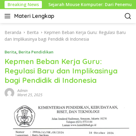
L
 Hikmah
Breaking News
Sejarah Mouse Komputer: Dari Penemuan Awal
a
Materi Lengkap
n
I
g
n
s
f
Beranda
Berita
Kepmen Beban Kerja Guru: Regulasi Baru
u
o
dan Implikasinya bagi Pendidik di Indonesia
n
P
g
Berita
,
Berita Pendidikan
e
k
n
Kepmen Beban Kerja Guru:
e
d
Regulasi Baru dan Implikasinya
k
i
o
bagi Pendidik di Indonesia
d
n
i
t
Admin
k
Maret 25, 2025
e
a
n
n
L
e
n
g