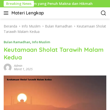
L
un Baru Islam yang Penuh Makna dan Hikmah
Breaking News
Sejarah
a
Materi Lengkap
n
I
g
n
s
f
Beranda
Info Muslim
Bulan Ramadhan
Keutamaan Sholat
u
o
Tarawih Malam Kedua
n
P
g
Bulan Ramadhan
,
Info Muslim
e
k
n
Keutamaan Sholat Tarawih Malam
e
d
Kedua
k
i
o
d
Admin
n
i
Maret 1, 2025
t
k
e
a
n
n
L
e
n
g