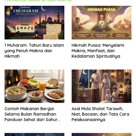
1 Muharam: Tahun Baru Islam
Hikmah Puasa: Menyelami
yang Penuh Makna dan
Makna, Manfaat, dan
Hikmah
Kedalaman Spiritualnya
Contoh Makanan Bergizi
Asal Mula Sholat Tarawih,
Selama Bulan Ramadhan:
Niat, Bacaan, dan Tata Cara
Panduan Sehat dari Sahur
Pelaksanaannya
hingga Berbuka