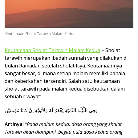
k
a
p
Keutamaan Sholat Tarawih Malam Kedua
Keutamaan Sholat Tarawih Malam Kedua
– Sholat
tarawih merupakan ibadah sunnah yang dilakukan di
bulan Ramadan setelah sholat Isya. Keutamaannya
sangat besar, di mana setiap malam memiliki pahala
dan keberkahan tersendiri. Salah satu keutamaan
sholat tarawih pada malam kedua disebutkan dalam
sebuah riwayat:
وَفِى اللَّيْلَةِ الثَّانِيَةِ يُغْفَرُ لَهُ وَلِأَبَوَيْهِ اِنْ كَانَا مُؤْمِنَيْنِ
Artinya:
“Pada malam kedua, dosa orang yang shalat
Tarawih akan diampuni, begitu pula dosa kedua orang