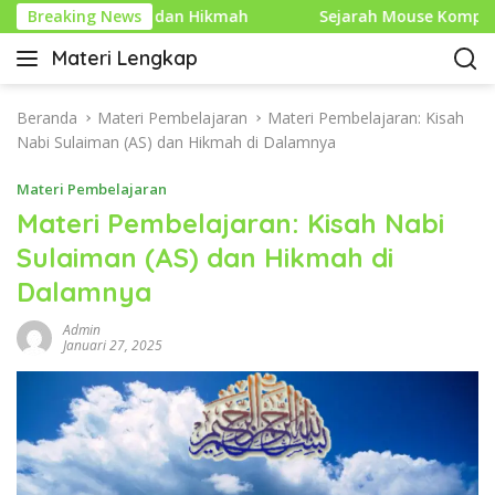
L
Makna dan Hikmah
Breaking News
Sejarah Mouse Komputer: Dari Pene
a
Materi Lengkap
n
I
g
n
s
f
Beranda
Materi Pembelajaran
Materi Pembelajaran: Kisah
u
o
Nabi Sulaiman (AS) dan Hikmah di Dalamnya
n
P
g
Materi Pembelajaran
e
k
n
Materi Pembelajaran: Kisah Nabi
e
d
Sulaiman (AS) dan Hikmah di
k
i
o
Dalamnya
d
n
i
t
Admin
k
Januari 27, 2025
e
a
n
n
L
e
n
g