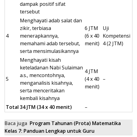
dampak positif sifat
tersebut
Menghayati adab salat dan
zikir, terbiasa
6 JTM
Uji
4
menerapkannya,
(6 x 40
Kompetensi
memahami adab tersebut,
menit)
4 (2 JTM)
serta mensimulasikannya
Menghayati kisah
keteladanan Nabi Sulaiman
4 JTM
a.s., mencontohnya,
5
(4 x 40
–
menganalisis kisahnya,
menit)
serta menceritakan
kembali kisahnya
Total
34 JTM (34 x 40 menit)
–
Baca juga
Program Tahunan (Prota) Matematika
Kelas 7: Panduan Lengkap untuk Guru