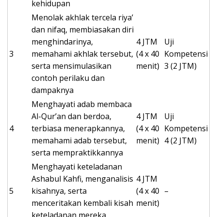
kehidupan
Menolak akhlak tercela riya’
dan nifaq, membiasakan diri
menghindarinya,
4 JTM
Uji
3
memahami akhlak tersebut,
(4 x 40
Kompetensi
serta mensimulasikan
menit)
3 (2 JTM)
contoh perilaku dan
dampaknya
Menghayati adab membaca
Al-Qur’an dan berdoa,
4 JTM
Uji
4
terbiasa menerapkannya,
(4 x 40
Kompetensi
memahami adab tersebut,
menit)
4 (2 JTM)
serta mempraktikkannya
Menghayati keteladanan
Ashabul Kahfi, menganalisis
4 JTM
5
kisahnya, serta
(4 x 40
–
menceritakan kembali kisah
menit)
keteladanan mereka