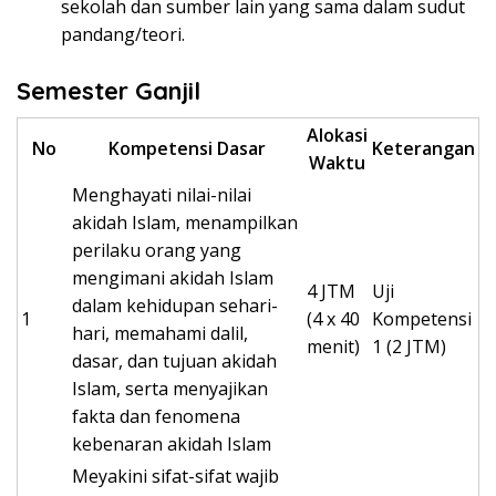
sekolah dan sumber lain yang sama dalam sudut
pandang/teori.
Semester Ganjil
Alokasi
No
Kompetensi Dasar
Keterangan
Waktu
Menghayati nilai-nilai
akidah Islam, menampilkan
perilaku orang yang
mengimani akidah Islam
4 JTM
Uji
dalam kehidupan sehari-
1
(4 x 40
Kompetensi
hari, memahami dalil,
menit)
1 (2 JTM)
dasar, dan tujuan akidah
Islam, serta menyajikan
fakta dan fenomena
kebenaran akidah Islam
Meyakini sifat-sifat wajib