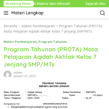
L
m yang Penuh Makna dan Hikmah
Breaking News
Sejarah Mouse Komput
a
Materi Lengkap
n
I
g
n
s
f
Beranda
Materi Pembelajaran
Program Tahunan (PROTA)
u
o
Mata Pelajaran Aqidah Akhlak Kelas 7 Jenjang SMP/MTs
n
P
g
Materi Pembelajaran
,
Program Tahunan
e
k
n
Program Tahunan (PROTA) Mata
e
d
Pelajaran Aqidah Akhlak Kelas 7
k
i
o
Jenjang SMP/MTs
d
n
i
t
Admin
k
Januari 25, 2025
e
a
n
n
L
e
n
g