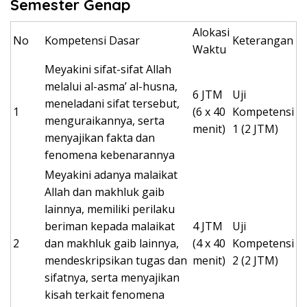
Semester Genap
Alokasi
No
Kompetensi Dasar
Keterangan
Waktu
Meyakini sifat-sifat Allah
melalui al-asma’ al-husna,
6 JTM
Uji
meneladani sifat tersebut,
1
(6 x 40
Kompetensi
menguraikannya, serta
menit)
1 (2 JTM)
menyajikan fakta dan
fenomena kebenarannya
Meyakini adanya malaikat
Allah dan makhluk gaib
lainnya, memiliki perilaku
beriman kepada malaikat
4 JTM
Uji
2
dan makhluk gaib lainnya,
(4 x 40
Kompetensi
mendeskripsikan tugas dan
menit)
2 (2 JTM)
sifatnya, serta menyajikan
kisah terkait fenomena