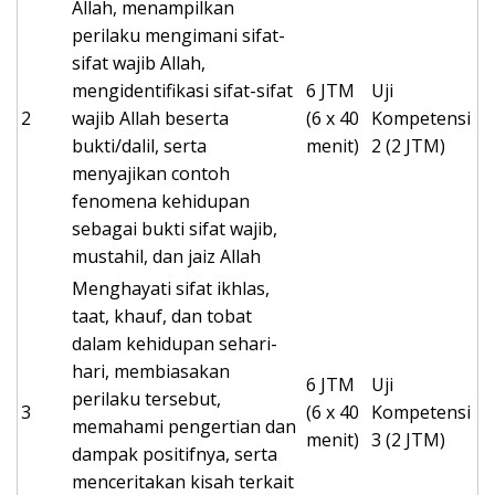
Allah, menampilkan
perilaku mengimani sifat-
sifat wajib Allah,
mengidentifikasi sifat-sifat
6 JTM
Uji
2
wajib Allah beserta
(6 x 40
Kompetensi
bukti/dalil, serta
menit)
2 (2 JTM)
menyajikan contoh
fenomena kehidupan
sebagai bukti sifat wajib,
mustahil, dan jaiz Allah
Menghayati sifat ikhlas,
taat, khauf, dan tobat
dalam kehidupan sehari-
hari, membiasakan
6 JTM
Uji
perilaku tersebut,
3
(6 x 40
Kompetensi
memahami pengertian dan
menit)
3 (2 JTM)
dampak positifnya, serta
menceritakan kisah terkait