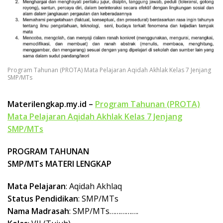
k
a
p
Program Tahunan (PROTA) Mata Pelajaran Aqidah Akhlak Kelas 7 Jenjang
SMP/MTs
Materilengkap.my.id –
Program Tahunan (PROTA)
Mata Pelajaran Aqidah Akhlak Kelas 7 Jenjang
SMP/MTs
PROGRAM TAHUNAN
SMP/MTs MATERI LENGKAP
Mata Pelajaran
: Aqidah Akhlaq
Status Pendidikan
: SMP/MTs
Nama Madrasah
: SMP/MTs…………….