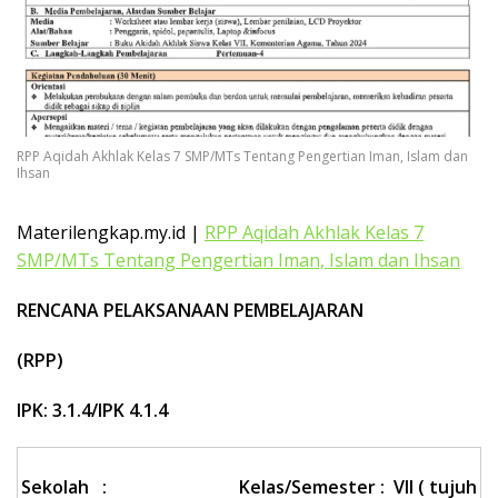
k
a
p
RPP Aqidah Akhlak Kelas 7 SMP/MTs Tentang Pengertian Iman, Islam dan
Ihsan
Materilengkap.my.id |
RPP Aqidah Akhlak Kelas 7
SMP/MTs Tentang Pengertian Iman, Islam dan Ihsan
RENCANA PELAKSANAAN PEMBELAJARAN
(RPP)
IPK: 3.1.4/IPK 4.1.4
Sekolah
:
Kelas/Semester
: VII ( tujuh