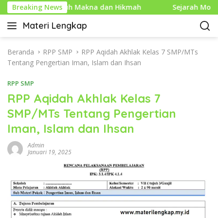
L
m yang Penuh Makna dan Hikmah
Breaking News
Sejarah Mouse Kompu
a
Materi Lengkap
n
I
g
n
s
f
Beranda
RPP SMP
RPP Aqidah Akhlak Kelas 7 SMP/MTs
u
o
Tentang Pengertian Iman, Islam dan Ihsan
n
P
g
RPP SMP
e
k
n
RPP Aqidah Akhlak Kelas 7
e
d
SMP/MTs Tentang Pengertian
k
i
o
Iman, Islam dan Ihsan
d
n
i
t
Admin
k
Januari 19, 2025
e
a
n
n
L
e
n
g