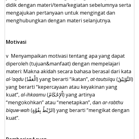
didik dengan materi/tema/kegiatan sebelumnya serta
mengajukan pertanyaan untuk mengingat dan
menghubungkan dengan materi selanjutnya.
Motivasi
v Menyampaikan motivasi tentang apa yang dapat
diperoleh (tujuan&manfaat) dengan mempelajari
materi: Makna akidah secara bahasa berasal dari kata
al-‘aqdu
(الْعَقْدُ) yang berarti “ikatan”,
at-tautsiiqu
(التَّوْثِيْقُ)
yang berarti “kepercayaan atau keyakinan yang
kuat”,
al-ihkaamu
(اْلإِحْكَامُ) yang artinya
“mengokohkan” atau “menetapkan”, dan
ar-rabthu
biquw-wah
(الرَّبْطُ بِقُوَّةٍ) yang berarti “mengikat dengan
kuat”.