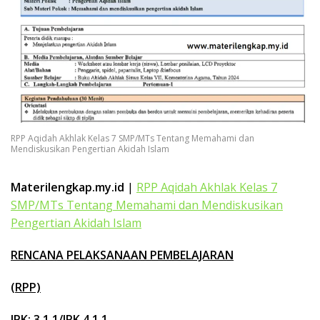
k
a
p
RPP Aqidah Akhlak Kelas 7 SMP/MTs Tentang Memahami dan
Mendiskusikan Pengertian Akidah Islam
Materilengkap.my.id
|
RPP Aqidah Akhlak Kelas 7
SMP/MTs Tentang Memahami dan Mendiskusikan
Pengertian Akidah Islam
RENCANA PELAKSANAAN PEMBELAJARAN
(RPP)
IPK: 3
.
1.1/IPK 4.1.1