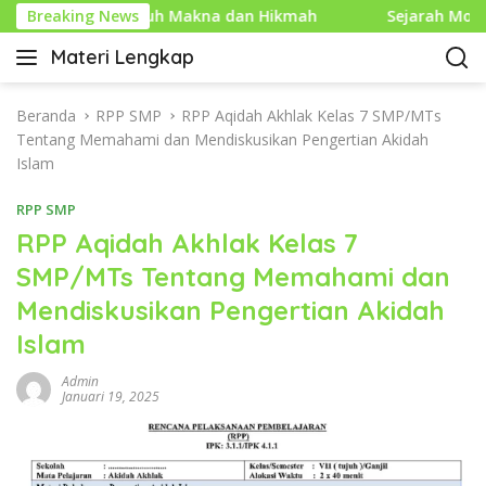
L
m yang Penuh Makna dan Hikmah
Breaking News
Sejarah Mouse Komput
a
Materi Lengkap
n
I
g
n
s
f
Beranda
RPP SMP
RPP Aqidah Akhlak Kelas 7 SMP/MTs
u
o
Tentang Memahami dan Mendiskusikan Pengertian Akidah
n
P
Islam
g
e
k
RPP SMP
n
e
d
RPP Aqidah Akhlak Kelas 7
k
i
SMP/MTs Tentang Memahami dan
o
d
n
Mendiskusikan Pengertian Akidah
i
t
k
Islam
e
a
n
n
Admin
Januari 19, 2025
L
e
n
g