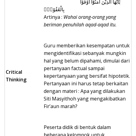
يٰٓاَيُّهَا الَّذِيْنَ اٰمَنُوْٓا اَوْفُوْا
بِالْعُقُوْدِۗ
Artinya :
Wahai orang-orang yang
beriman penuhilah aqad-aqad itu.
Guru memberikan kesempatan untuk
mengidentifikasi sebanyak mungkin
hal yang belum dipahami, dimulai dari
pertanyaan factual sampai
Critical
kepertanyaan yang bersifat hipotetik.
Thinking
Pertanyaan ini harus tetap berkaitan
dengan materi : Apa yang dilakukan
Siti Masyithoh yang mengakibatkan
Fir’aun marah?
Peserta didik di bentuk dalam
beberapa kelompok untuk