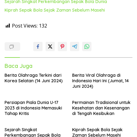
Sejarah Singkat Perkembangan Sepak Bola Dunia
Kiprah Sepak Bola Sejak Zaman Sebelum Masehi
Post Views:
132
Baca Juga
Berita Olahraga Terkini dari
Berita Viral Olahraga di
Korea Selatan (14 Juni 2024)
Indonesia Hari Ini (Jumat, 14
Juni 2024)
Persiapan Piala Dunia U-17
Permainan Tradisional untuk
2023 di Indonesia Memasuki
Kesehatan dan Kesenangan
Tahap Kritis
di Tengah Kesibukan
Sejarah Singkat
Kiprah Sepak Bola Sejak
Perkembangan Sepak Bola
Zaman Sebelum Masehi