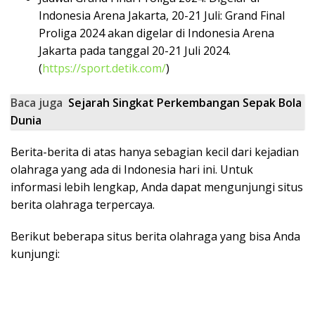
Indonesia Arena Jakarta, 20-21 Juli:
Grand Final
Proliga 2024 akan digelar di Indonesia Arena
Jakarta pada tanggal 20-21 Juli 2024.
(
https://sport.detik.com/
)
Baca juga
Sejarah Singkat Perkembangan Sepak Bola
Dunia
Berita-berita di atas hanya sebagian kecil dari kejadian
olahraga yang ada di Indonesia hari ini. Untuk
informasi lebih lengkap, Anda dapat mengunjungi situs
berita olahraga terpercaya.
Berikut beberapa situs berita olahraga yang bisa Anda
kunjungi: