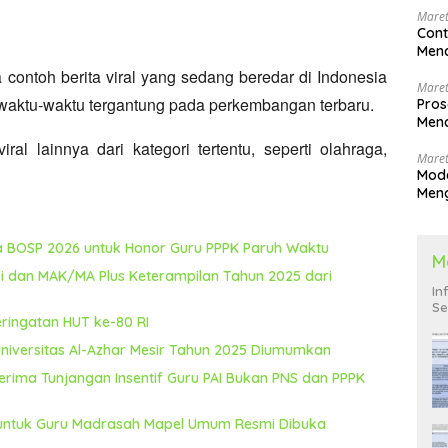
Maret
Cont
Menc
 contoh berita viral yang sedang beredar di Indonesia
Maret
sewaktu-waktu tergantung pada perkembangan terbaru.
Pros
Menc
Men
al lainnya dari kategori tertentu,
seperti olahraga,
Maret
Mode
Men
Pend
na BOSP 2026 untuk Honor Guru PPPK Paruh Waktu
M
i dan MAK/MA Plus Keterampilan Tahun 2025 dari
In
Se
eringatan HUT ke-80 RI
 Universitas Al-Azhar Mesir Tahun 2025 Diumumkan
rima Tunjangan Insentif Guru PAI Bukan PNS dan PPPK
5 untuk Guru Madrasah Mapel Umum Resmi Dibuka