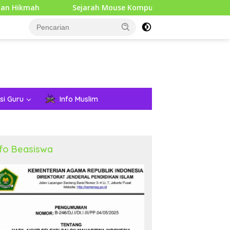
Sejarah Mouse Komputer: Dari Penemuan Awal hingga Era M
si Guru
Info Muslim
nfo Beasiswa