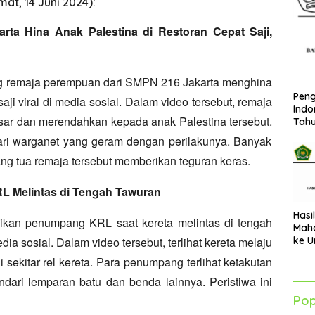
mat, 14 Juni 2024):
rta Hina Anak Palestina di Restoran Cepat Saji,
g remaja perempuan dari SMPN 216 Jakarta menghina
Peng
ji viral di media sosial.
Dalam video tersebut,
remaja
Indo
kasar dan merendahkan kepada anak Palestina tersebut.
Tah
ri warganet yang geram dengan perilakunya.
Banyak
ng tua remaja tersebut memberikan teguran keras.
L Melintas di Tengah Tawuran
Hasi
kan penumpang KRL saat kereta melintas di tengah
Maha
dia sosial.
Dalam video tersebut,
terlihat kereta melaju
ke U
Azha
sekitar rel kereta.
Para penumpang terlihat ketakutan
202
dari lemparan batu dan benda lainnya.
Peristiwa ini
Pop