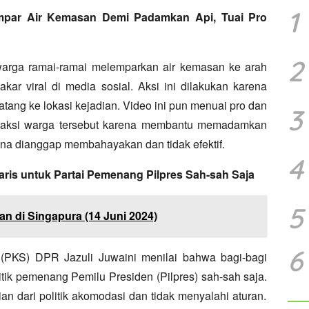
1
empar Air Kemasan Demi Padamkan Api, Tuai Pro
2
arga ramai-ramai melemparkan air kemasan ke arah
kar viral di media sosial.
Aksi ini dilakukan karena
ang ke lokasi kejadian.
Video ini pun menuai pro dan
3
aksi warga tersebut karena membantu memadamkan
na dianggap membahayakan dan tidak efektif.
4
aris untuk Partai Pemenang Pilpres Sah-sah Saja
5
an di Singapura (14 Juni 2024)
6
a (PKS) DPR Jazuli Juwaini menilai bahwa bagi-bagi
itik pemenang Pemilu Presiden (Pilpres) sah-sah saja.
an dari politik akomodasi dan tidak menyalahi aturan.