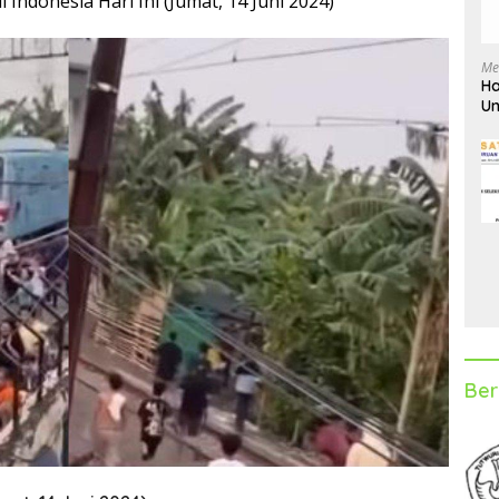
i Indonesia Hari Ini (Jumat, 14 Juni 2024)
Me
Ha
Un
D
Ber