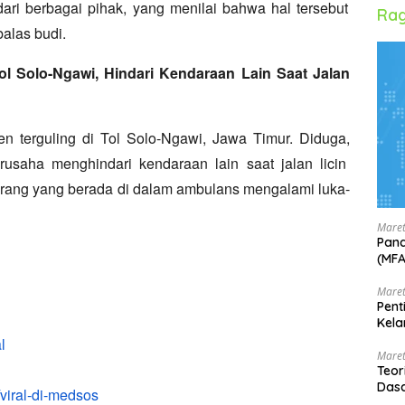
dari berbagai pihak,
yang menilai bahwa hal tersebut
Rag
alas budi.
ol Solo-Ngawi, Hindari Kendaraan Lain Saat Jalan
terguling di Tol Solo-Ngawi,
Jawa Timur.
Diduga,
rusaha menghindari kendaraan lain saat jalan licin
rang yang berada di dalam ambulans mengalami luka-
Maret
Pand
(MF
Maret
Pent
Kela
l
Maret
Teor
Dasa
viral-di-medsos