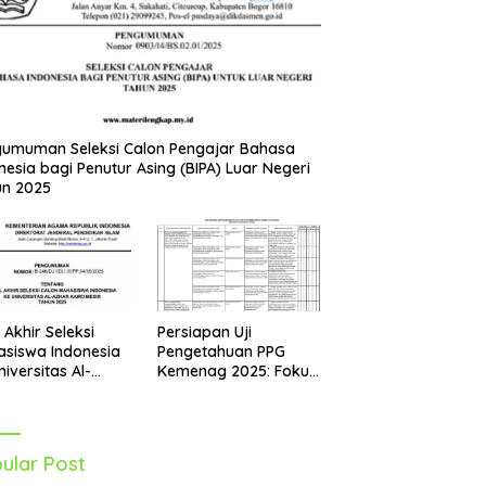
umuman Seleksi Calon Pengajar Bahasa
nesia bagi Penutur Asing (BIPA) Luar Negeri
un 2025
Persiapan Uji
l Akhir Seleksi
Pengetahuan PPG
siswa Indonesia
Kemenag 2025: Fokus
niversitas Al-
pada Mapel Al-Qur’an
r Mesir Tahun
Hadits
5 Diumumkan
ular Post