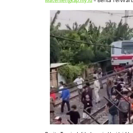
Materilengkap.my.id
– Berita Terviral d