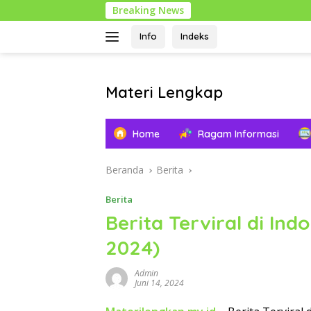
Langsung
Breaking News
1 Muh
ke
konten
Info
Indeks
Materi Lengkap
Info
Pendidikan
Home
Ragam Informasi
Lengkap
Beranda
Berita
Berita
Berita Terviral di Indo
2024)
Admin
Juni 14, 2024