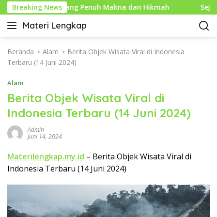
L
un Baru Islam yang Penuh Makna dan Hikmah
Breaking News
Sejarah
a
Materi Lengkap
n
I
g
n
s
f
Beranda
Alam
Berita Objek Wisata Viral di Indonesia
u
o
Terbaru (14 Juni 2024)
n
P
g
Alam
e
k
n
Berita Objek Wisata Viral di
e
d
Indonesia Terbaru (14 Juni 2024)
k
i
o
d
Admin
n
i
Juni 14, 2024
t
k
e
Materilengkap.my.id
– Berita Objek Wisata Viral di
a
n
Indonesia Terbaru (14 Juni 2024)
n
L
e
n
g