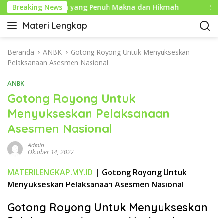
L
ahun Baru Islam yang Penuh Makna dan Hikmah
Breaking News
Sejar
a
Materi Lengkap
n
I
g
n
s
f
Beranda
ANBK
Gotong Royong Untuk Menyukseskan
u
o
Pelaksanaan Asesmen Nasional
n
P
g
ANBK
e
k
n
Gotong Royong Untuk
e
d
Menyukseskan Pelaksanaan
k
i
o
Asesmen Nasional
d
n
i
t
Admin
k
Oktober 14, 2022
e
a
n
n
MATERILENGKAP.MY.ID
| Gotong Royong Untuk
L
Menyukseskan Pelaksanaan Asesmen Nasional
e
n
Gotong Royong Untuk Menyukseskan
g