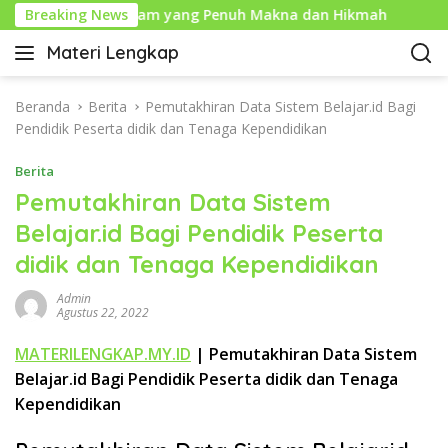
L
 Tahun Baru Islam yang Penuh Makna dan Hikmah
Breaking News
Sej
a
Materi Lengkap
n
I
g
n
s
f
Beranda
Berita
Pemutakhiran Data Sistem Belajar.id Bagi
u
o
Pendidik Peserta didik dan Tenaga Kependidikan
n
P
g
Berita
e
k
n
Pemutakhiran Data Sistem
e
d
Belajar.id Bagi Pendidik Peserta
k
i
o
didik dan Tenaga Kependidikan
d
n
i
t
Admin
k
Agustus 22, 2022
e
a
n
n
MATERILENGKAP.MY.ID
| Pemutakhiran Data Sistem
L
Belajar.id Bagi Pendidik Peserta didik dan Tenaga
e
Kependidikan
n
g