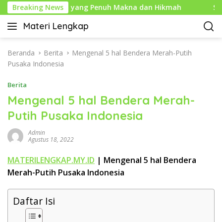
L
un Baru Islam yang Penuh Makna dan Hikmah
Breaking News
Sejarah
a
Materi Lengkap
n
I
g
n
s
f
Beranda
Berita
Mengenal 5 hal Bendera Merah-Putih
u
o
Pusaka Indonesia
n
P
g
Berita
e
k
n
Mengenal 5 hal Bendera Merah-
e
d
Putih Pusaka Indonesia
k
i
o
d
Admin
n
i
Agustus 18, 2022
t
k
e
MATERILENGKAP.MY.ID
| Mengenal 5 hal Bendera
a
n
Merah-Putih Pusaka Indonesia
n
L
e
Daftar Isi
n
g