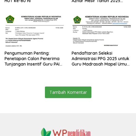
HUT ke-80 RI
Azhar Mesir Tahun 2025
Diumumkan
Pengumuman Penting:
Pendaftaran Seleksi
Penetapan Calon Penerima
Administrasi PPG 2025 untuk
Tunjangan Insentif Guru PAI
Guru Madrasah Mapel Umum
Bukan PNS dan PPPK Tahun
Resmi Dibuka
2025
Tambah Komentar