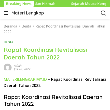
L
Penuh Makna dan Hikmah
Breaking News
Sejarah Mouse Komputer: Dar
a
Materi Lengkap
n
I
g
n
s
f
Beranda
Berita
Rapat Koordinasi Revitalisasi Daerah Tahun
u
o
2022
n
P
g
Berita
e
k
n
Rapat Koordinasi Revitalisasi
e
d
Daerah Tahun 2022
k
i
o
d
Admin
n
i
Juli 20, 2022
t
k
e
MATERILENGKAP.MY.ID
– Rapat Koordinasi Revitalisasi
a
n
Daerah Tahun 2022
n
L
Rapat Koordinasi Revitalisasi Daerah
e
n
Tahun 2022
g