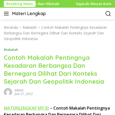
L
 Makna dan Hikmah
Breaking News
Sejarah Mouse Komputer: Dari Pen
a
Materi Lengkap
n
I
g
n
s
f
Beranda
Makalah
Contoh Makalah Pentingnya Kesadaran
u
o
Berbangsa Dan Bernegara Dilihat Dari Konteks Sejarah Dan
n
P
Geopolitik Indonesia
g
e
k
Makalah
n
e
d
Contoh Makalah Pentingnya
k
i
Kesadaran Berbangsa Dan
o
d
n
Bernegara Dilihat Dari Konteks
i
t
k
Sejarah Dan Geopolitik Indonesia
e
a
n
n
Admin
Juni 27, 2022
L
e
n
MATERILENGKAP.MY.ID
– Contoh Makalah Pentingnya
g
Kesadaran Berbangsa Dan Bernegara Dilihat Dari