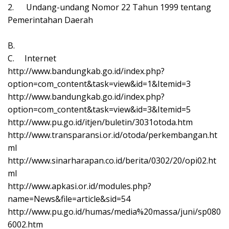
2.
Undang-undang Nomor 22 Tahun 1999 tentang
Pemerintahan Daerah
B.
C.
Internet
http://www.bandungkab.go.id/index.php?
option=com_content&task=view&id=1&Itemid=3
http://www.bandungkab.go.id/index.php?
option=com_content&task=view&id=3&Itemid=5
http://www.pu.go.id/itjen/buletin/3031otoda.htm
http://www.transparansi.or.id/otoda/perkembangan.ht
ml
http://www.sinarharapan.co.id/berita/0302/20/opi02.ht
ml
http://www.apkasi.or.id/modules.php?
name=News&file=article&sid=54
http://www.pu.go.id/humas/media%20massa/juni/sp080
6002.htm