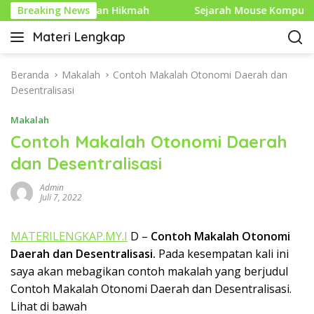
L
akna dan Hikmah
Breaking News
Sejarah Mouse Komputer: Dari Penem
a
Materi Lengkap
n
I
g
n
s
f
Beranda
Makalah
Contoh Makalah Otonomi Daerah dan
u
o
Desentralisasi
n
P
g
Makalah
e
k
n
Contoh Makalah Otonomi Daerah
e
d
dan Desentralisasi
k
i
o
d
Admin
n
i
Juli 7, 2022
t
k
e
a
MATERILENGKAP.MY.I
D –
Contoh Makalah Otonomi
n
n
Daerah dan Desentralisasi.
Pada kesempatan kali ini
L
saya akan mebagikan contoh makalah yang berjudul
e
Contoh Makalah Otonomi Daerah dan Desentralisasi.
n
Lihat di bawah
g