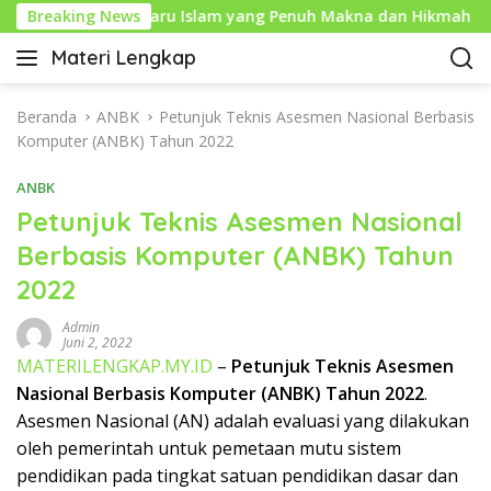
L
uharam: Tahun Baru Islam yang Penuh Makna dan Hikmah
Breaking News
a
Materi Lengkap
n
I
g
n
s
f
Beranda
ANBK
Petunjuk Teknis Asesmen Nasional Berbasis
u
o
Komputer (ANBK) Tahun 2022
n
P
g
ANBK
e
k
n
Petunjuk Teknis Asesmen Nasional
e
d
Berbasis Komputer (ANBK) Tahun
k
i
o
2022
d
n
i
t
Admin
k
Juni 2, 2022
e
a
MATERILENGKAP.MY.ID
–
Petunjuk Teknis Asesmen
n
n
Nasional Berbasis Komputer (ANBK) Tahun 2022
.
L
Asesmen Nasional (AN) adalah evaluasi yang dilakukan
e
oleh pemerintah untuk pemetaan mutu sistem
n
pendidikan pada tingkat satuan pendidikan dasar dan
g