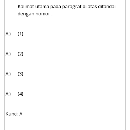
Kalimat utama pada paragraf di atas ditandai
dengan nomor …
A:)
(1)
A:)
(2)
A:)
(3)
A:)
(4)
Kunci: A