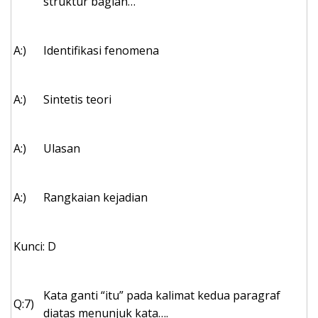
struktur bagian…
A:)
Identifikasi fenomena
A:)
Sintetis teori
A:)
Ulasan
A:)
Rangkaian kejadian
Kunci: D
Kata ganti “itu” pada kalimat kedua paragraf
Q:7)
diatas menunjuk kata….