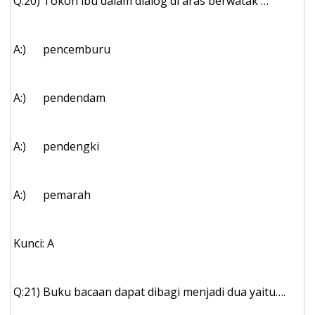
Q:20)
Tokoh ibu dalam dialog di aras berwatak …
A:)
pencemburu
A:)
pendendam
A:)
pendengki
A:)
pemarah
Kunci: A
Q:21)
Buku bacaan dapat dibagi menjadi dua yaitu….