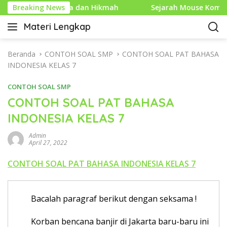
L
enuh Makna dan Hikmah
Breaking News
Sejarah Mouse Komputer: Dari
a
Materi Lengkap
n
I
g
n
s
f
Beranda
CONTOH SOAL SMP
CONTOH SOAL PAT BAHASA
u
o
INDONESIA KELAS 7
n
P
g
CONTOH SOAL SMP
e
k
n
CONTOH SOAL PAT BAHASA
e
d
INDONESIA KELAS 7
k
i
o
d
Admin
n
i
April 27, 2022
t
k
e
CONTOH SOAL PAT BAHASA INDONESIA KELAS 7
a
n
n
L
Bacalah paragraf berikut dengan seksama !
e
n
Korban bencana banjir di Jakarta baru-baru ini
g