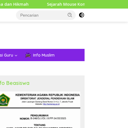
ah
Sejarah Mouse Komputer: Dari Penemuan Awal hing
si Guru
Info Muslim
nfo Beasiswa