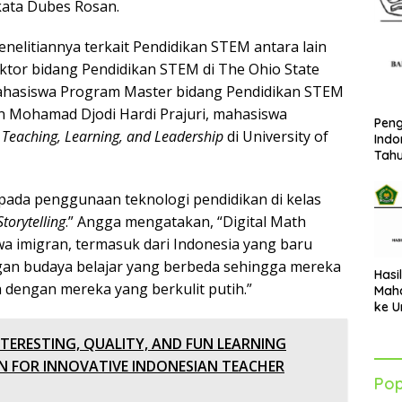
 kata Dubes Rosan.
elitiannya terkait Pendidikan STEM antara lain
tor bidang Pendidikan STEM di The Ohio State
 mahasiswa Program Master bidang Pendidikan STEM
dan Mohamad Djodi Hardi Prajuri, mahasiswa
Peng
– Teaching, Learning, and Leadership
di University of
Indo
Tah
ada penggunaan teknologi pendidikan di kelas
torytelling
.” Angga mengatakan, “Digital Math
a imigran, termasuk dari Indonesia yang baru
gan budaya belajar yang berbeda sehingga mereka
Hasi
dengan mereka yang berkulit putih.”
Maha
ke U
Azha
202
NTERESTING, QUALITY, AND FUN LEARNING
N FOR INNOVATIVE INDONESIAN TEACHER
Pop