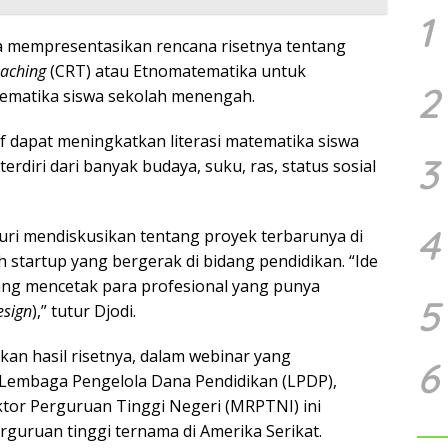
1
na mempresentasikan rencana risetnya tentang
eaching
(CRT) atau Etnomatematika untuk
2
ematika siswa sekolah menengah.
if dapat meningkatkan literasi matematika siswa
3
erdiri dari banyak budaya, suku, ras, status sosial
4
uri mendiskusikan tentang proyek terbarunya di
tartup yang bergerak di bidang pendidikan. “Ide
ang mencetak para profesional yang punya
5
esign
),” tutur Djodi.
an hasil risetnya, dalam webinar yang
6
 Lembaga Pengelola Dana Pendidikan (LPDP),
tor Perguruan Tinggi Negeri (MRPTNI) ini
guruan tinggi ternama di Amerika Serikat.