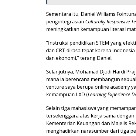
Sementara itu, Daniel Williams Fointu
pengintegrasian
Culturally Responsive T
meningkatkan kemampuan literasi mat
“Instruksi pendidikan STEM yang efekt
dan CRT dirasa tepat karena Indonesia t
dan ekonomi,” terang Daniel.
Selanjutnya, Mohamad Djodi Hardi Praj
mana ia berencana membangun sebuah s
venture saya berupa online academy y
kemampuan LXD (
Learning Experience D
Selain tiga mahasiswa yang memampark
terselenggara atas kerja sama dengan
Kementerian Keuangan dan Majelis Rek
menghadirkan narasumber dari tiga per