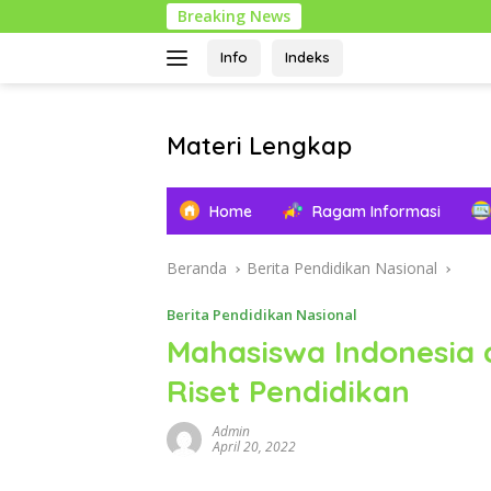
Langsung
Breaking News
ke
konten
Info
Indeks
Materi Lengkap
Info
Pendidikan
Home
Ragam Informasi
Lengkap
Beranda
Berita Pendidikan Nasional
Berita Pendidikan Nasional
Mahasiswa Indonesia 
Riset Pendidikan
Admin
April 20, 2022