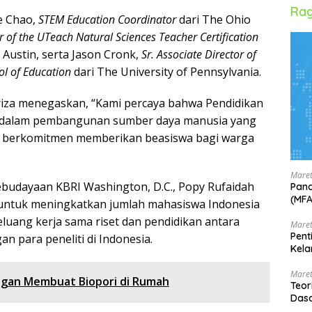
Rag
e Chao,
STEM Education Coordinator
dari The Ohio
r of the UTeach Natural Sciences Teacher Certification
 Austin, serta Jason Cronk,
Sr. Associate Director of
ol of Education
dari The University of Pennsylvania.
iza menegaskan, “Kami percaya bahwa Pendidikan
g dalam pembangunan sumber daya manusia yang
us berkomitmen memberikan beasiswa bagi warga
Maret
ebudayaan KBRI Washington, D.C., Popy Rufaidah
Pand
(MF
n untuk meningkatkan jumlah mahasiswa Indonesia
uang kerja sama riset dan pendidikan antara
Maret
Pent
an para peneliti di Indonesia.
Kela
Maret
ngan Membuat Biopori di Rumah
Teor
Dasa