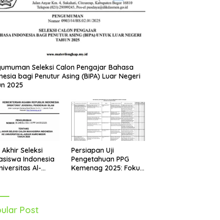
umuman Seleksi Calon Pengajar Bahasa
nesia bagi Penutur Asing (BIPA) Luar Negeri
un 2025
Persiapan Uji
l Akhir Seleksi
Pengetahuan PPG
siswa Indonesia
Kemenag 2025: Fokus
niversitas Al-
pada Mapel Al-Qur’an
r Mesir Tahun
Hadits
5 Diumumkan
ular Post