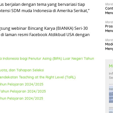
us berjalan dengan tema yang bervariasi tiap
Maret
Cont
tensi SDM muda Indonesia di Amerika Serikat,”
Menc
Maret
Pros
gsung webinar Bincang Karya (BIANKA) Seri-30
Menc
 di laman resmi Facebook Atdikbud USA dengan
Men
Maret
Mode
Men
Pend
Indonesia bagi Penutur Asing (BIPA) Luar Negeri Tahun
M
uota, dan Tahapan Seleksi
In
ndekatan Teaching at the Right Level (TaRL)
Se
ahun Pelajaran 2024/2025
 Tahun Pelajaran 2024/2025
ahun Pelajaran 2024/2025