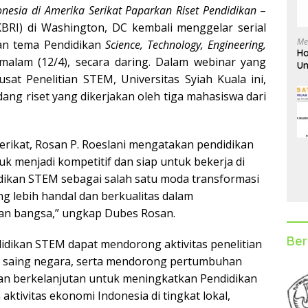
nesia di Amerika Serikat Paparkan Riset Pendidikan
–
KBRI) di Washington, DC kembali menggelar serial
Me
gan tema Pendidikan
Science, Technology, Engineering,
Ha
alam (12/4), secara daring. Dalam webinar yang
Un
D
sat Penelitian STEM, Universitas Syiah Kuala ini,
ng riset yang dikerjakan oleh tiga mahasiswa dari
erikat, Rosan P. Roeslani mengatakan pendidikan
 menjadi kompetitif dan siap untuk bekerja di
idikan STEM sebagai salah satu moda transformasi
 lebih handal dan berkualitas dalam
aan bangsa,” ungkap Dubes Rosan.
Ber
dikan STEM dapat mendorong aktivitas penelitian
saing negara, serta mendorong pertumbuhan
an berkelanjutan untuk meningkatkan Pendidikan
tivitas ekonomi Indonesia di tingkat lokal,