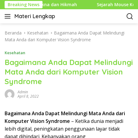
L
enuh Makna dan Hikmah
Breaking News
Sejarah Mouse Komputer: Dari
a
Materi Lengkap
n
I
g
n
s
f
Beranda
Kesehatan
Bagaimana Anda Dapat Melindungi
u
o
Mata Anda dari Komputer Vision Syndrome
n
P
g
Kesehatan
e
k
n
Bagaimana Anda Dapat Melindungi
e
d
Mata Anda dari Komputer Vision
k
i
o
Syndrome
d
n
i
t
Admin
k
April 8, 2022
e
a
n
n
Bagaimana Anda Dapat Melindungi Mata Anda dari
L
Komputer Vision Syndrome
– Ketika dunia menjadi
e
n
lebih digital, peningkatan penggunaan layar tidak
g
dapat dihindari. Kebanyakan orang