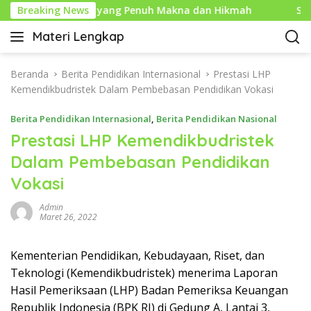
L
hun Baru Islam yang Penuh Makna dan Hikmah
Breaking News
Sejara
a
Materi Lengkap
n
I
g
n
s
f
Beranda
Berita Pendidikan Internasional
Prestasi LHP
u
o
Kemendikbudristek Dalam Pembebasan Pendidikan Vokasi
n
P
g
Berita Pendidikan Internasional
,
Berita Pendidikan Nasional
e
k
n
Prestasi LHP Kemendikbudristek
e
d
Dalam Pembebasan Pendidikan
k
i
o
Vokasi
d
n
i
t
Admin
k
Maret 26, 2022
e
a
n
n
Kementerian Pendidikan, Kebudayaan, Riset, dan
L
Teknologi (Kemendikbudristek) menerima Laporan
e
n
Hasil Pemeriksaan (LHP) Badan Pemeriksa Keuangan
g
Republik Indonesia (BPK RI) di Gedung A, Lantai 3,