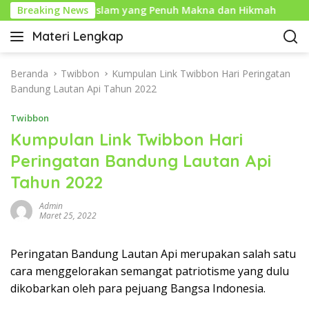
L
m: Tahun Baru Islam yang Penuh Makna dan Hikmah
Breaking News
S
a
Materi Lengkap
n
I
g
n
s
f
Beranda
Twibbon
Kumpulan Link Twibbon Hari Peringatan
u
o
Bandung Lautan Api Tahun 2022
n
P
g
Twibbon
e
k
n
Kumpulan Link Twibbon Hari
e
d
Peringatan Bandung Lautan Api
k
i
o
Tahun 2022
d
n
i
t
Admin
k
Maret 25, 2022
e
a
n
n
Peringatan Bandung Lautan Api merupakan salah satu
L
cara menggelorakan semangat patriotisme yang dulu
e
n
dikobarkan oleh para pejuang Bangsa Indonesia.
g